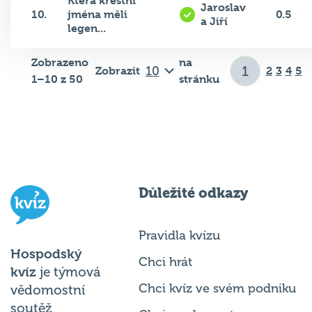
10.
jména měli
0.5
a Jiří
legen...
Zobrazeno
na
Zobrazit
2
3
4
5
1–10 z 50
stránku
Důležité odkazy
Pravidla kvízu
Hospodský
Chci hrát
kvíz
je týmová
Chci kvíz ve svém podniku
vědomostní
soutěž
Chci moderovat