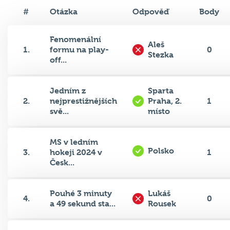
#
Otázka
Odpověď
Body
Fenomenální
Aleš
1.
formu na play-
0
Stezka
off...
Jedním z
Sparta
2.
nejprestižnějších
Praha, 2.
1
svě...
místo
MS v ledním
Polsko
3.
hokeji 2024 v
1
Česk...
Pouhé 3 minuty
Lukáš
4.
0
a 49 sekund sta...
Rousek
Který tým se v
HC
5.
0