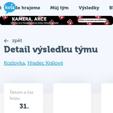
é
Kde hrajeme
Můj tým
Výsledky
B
zpět
Detail výsledku týmu
Kozlovka
,
Hradec Králové
Datum a čas
kvízu
31.
14.5
05.