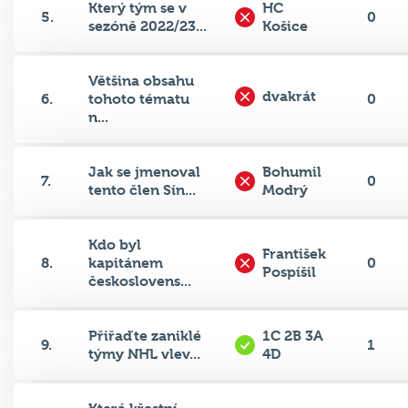
sezóně 2022/23...
Košice
Většina obsahu
dvakrát
6.
tohoto tématu
0
n...
Jak se jmenoval
Bohumil
7.
0
tento člen Sín...
Modrý
Kdo byl
František
8.
kapitánem
0
Pospíšil
českoslovens...
Přiřaďte zaniklé
1C 2B 3A
9.
1
týmy NHL vlev...
4D
Která křestní
Jaroslav