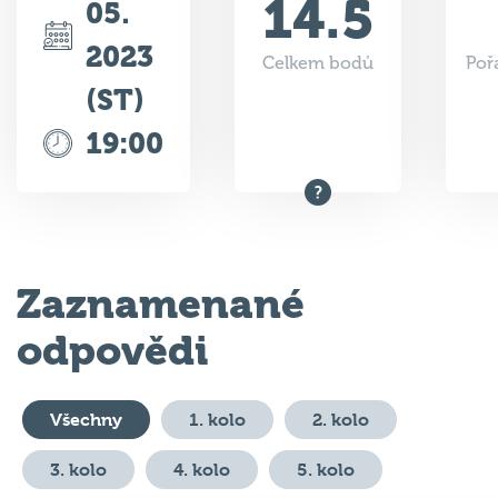
2023
Celkem bodů
Poř
(ST)
19:00
Zaznamenané
odpovědi
Všechny
1. kolo
2. kolo
3. kolo
4. kolo
5. kolo