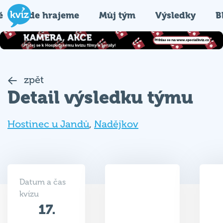
é
Kde hrajeme
Můj tým
Výsledky
B
zpět
Detail výsledku týmu
Hostinec u Jandů
,
Nadějkov
Datum a čas
kvízu
17.
43.5
05.