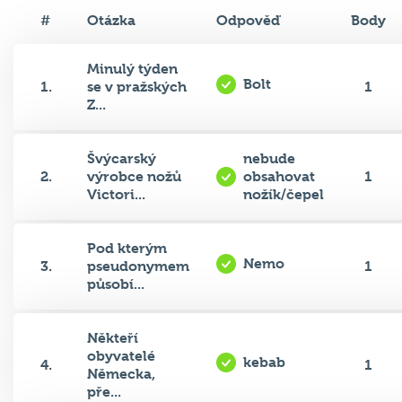
#
Otázka
Odpověď
Body
Minulý týden
Bolt
1.
se v pražských
1
Z...
Švýcarský
nebude
2.
výrobce nožů
obsahovat
1
Victori...
nožík/čepel
Pod kterým
Nemo
3.
pseudonymem
1
působí...
Někteří
obyvatelé
kebab
4.
1
Německa,
pře...