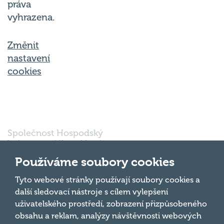
vyhrazena.
Změnit
nastavení
cookies
Společnost Hospodský
kvíz s.r.o., sídlem Nové
sady 988/2, Staré Brno,
602 00 Brno, IČ:
Používáme soubory cookies
03980138, DIČ:
Nahoru
CZ03980138 je vedena
Tyto webové stránky používají soubory cookies a
pod spisovou značkou
další sledovací nástroje s cílem vylepšení
a oddílem 90428 C u
uživatelského prostředí, zobrazení přizpůsobeného
Krajského soudu v
obsahu a reklam, analýzy návštěvnosti webových
Brně.