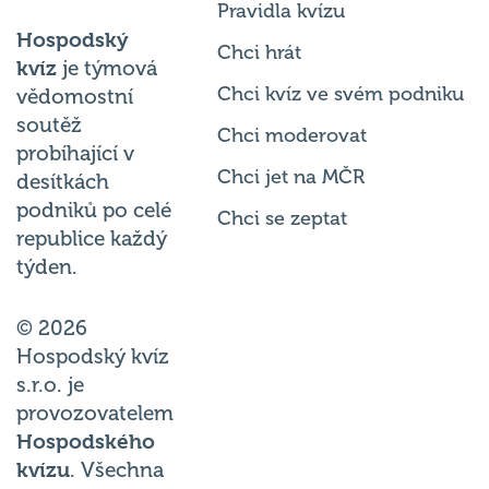
Hospodský
Chci hrát
kvíz
je týmová
Chci kvíz ve svém podniku
vědomostní
soutěž
Chci moderovat
probíhající v
Chci jet na MČR
desítkách
podniků po celé
Chci se zeptat
republice každý
týden.
© 2026
Hospodský kvíz
s.r.o. je
provozovatelem
Hospodského
kvízu
. Všechna
práva