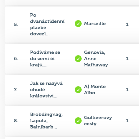
Po
dvanáctidenní
Marseille
5.
1
plavbě
dovezl...
Podíváme se
Genovia,
6.
do zemí či
Anne
1
krajů,...
Hathaway
Jak se nazývá
A) Monte
7.
chudé
1
Albo
království...
Brobdingnag,
Gulliverovy
8.
Laputa,
1
cesty
Balnibarb...