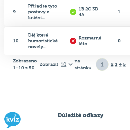
Přiřaďte tyto
1B 2C 3D
9.
postavy z
1
4A
knižní...
Děj které
Rozmarné
10.
humoristické
0
léto
novely...
Zobrazeno
na
Zobrazit
2
3
4
5
1–10 z 50
stránku
Důležité odkazy
Pravidla kvízu