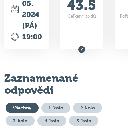
2024
Celkem bodů
Poř
(PÁ)
19:00
Zaznamenané
odpovědi
Všechny
1. kolo
2. kolo
3. kolo
4. kolo
5. kolo