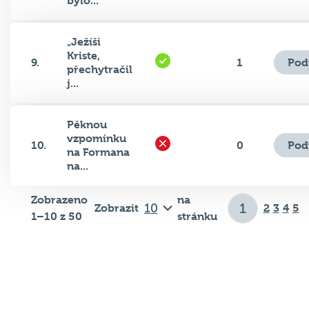
bylo...
„Ježíši
Kriste,
Pod
9.
1
přechytračil
j...
Pěknou
vzpomínku
Pod
10.
0
na Formana
na...
Zobrazeno
na
Zobrazit
2
3
4
5
1–10 z 50
stránku