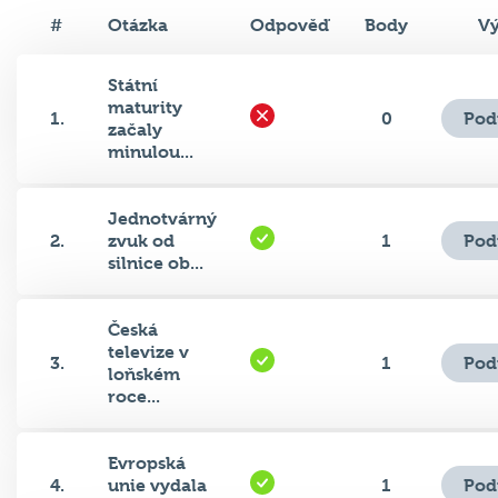
#
Otázka
Odpověď
Body
Vý
Státní
maturity
Pod
1.
0
začaly
minulou...
Jednotvárný
Pod
2.
zvuk od
1
silnice ob...
Česká
televize v
Pod
3.
1
loňském
roce...
Evropská
Pod
4.
unie vydala
1