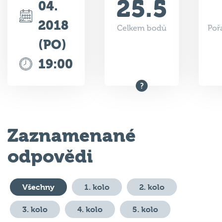
25.5
04.
2018
Celkem bodů
Poř
(PO)
19:00
Zaznamenané
odpovědi
Všechny
1. kolo
2. kolo
3. kolo
4. kolo
5. kolo