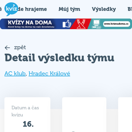
é
Kde hrajeme
Můj tým
Výsledky
B
zpět
Detail výsledku týmu
AC klub
,
Hradec Králové
Datum a čas
kvízu
16.