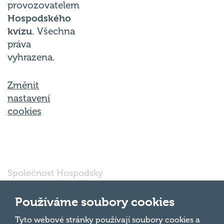
provozovatelem
Hospodského
kvízu
. Všechna
práva
vyhrazena.
Změnit
nastavení
cookies
Společnost Hospodský
kvíz s.r.o., sídlem Nové
sady 988/2, Staré Brno,
Používáme soubory cookies
602 00 Brno, IČ:
03980138, DIČ:
Nahoru
Tyto webové stránky používají soubory cookies a