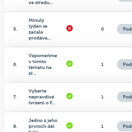
ve středu...
Minulý
týden se
Pod
5.
0
začala
prodáva...
Vzpomeňme
v tomto
Pod
6.
1
tématu na
zř...
Vyberte
Pod
7.
nepravdivé
1
tvrzení o F...
Jedno z jeho
Pod
8.
prvních děl
1