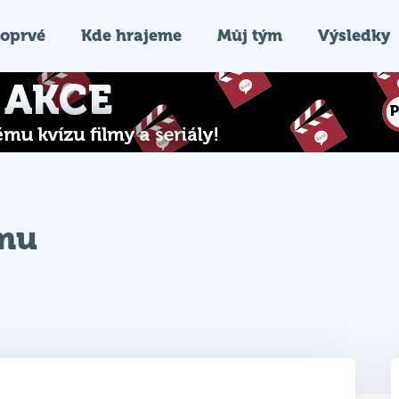
oprvé
Kde hrajeme
Můj tým
Výsledky
ýmu