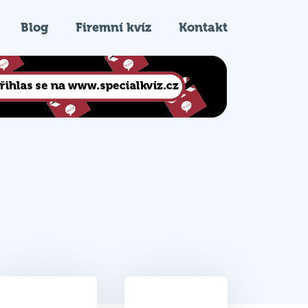
Blog
Firemní kvíz
Kontakt
25
3.
Celkem bodů
Pořadí na kvízu