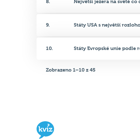
9.
Státy USA s největší rozlohou
10.
Státy Evropské unie podle ro
Zobrazeno 1–10 z 45
Hospodský kvíz
je týmová vědomost
soutěž probíhající v desítkách podni