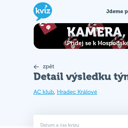
Jdeme p
zpět
Detail výsledku t
AC klub
,
Hradec Králové
Datum a čas kvízu
12. 03. 2018 (PO)
19:00