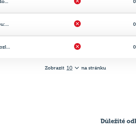
:...
0
zl...
0
Zobrazit
na stránku
Důležité od
Pravidla kvízu
ní
Chci hrát
ků