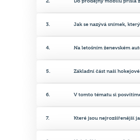
3.
Jak se nazývá snímek, který z
4.
Na letošním ženevském auto
5.
Základní část naší hokejové 
6.
V tomto tématu si posvítíme
7.
Které jsou nejrozšířenější jaz
8.
Největší jezera na světě co d