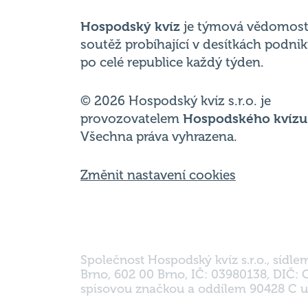
po celé republice každý týden.
© 2026 Hospodský kvíz s.r.o. je
provozovatelem
Hospodského kvízu
Všechna práva vyhrazena.
Změnit nastavení cookies
Společnost Hospodský kvíz s.r.o., sídle
Brno, 602 00 Brno, IČ: 03980138, DIČ:
spisovou značkou a oddílem 90428 C u