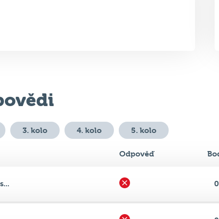
ovědi
3. kolo
4. kolo
5. kolo
Odpověď
Bo
...
0
ena...
0