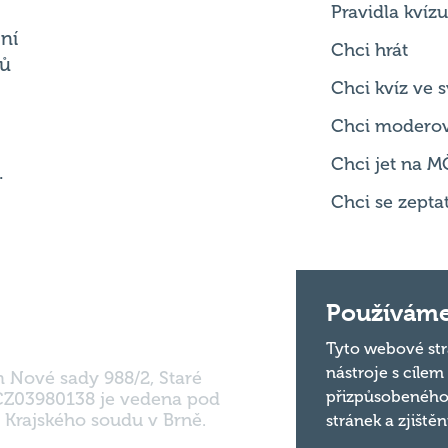
Chci kvíz ve
Chci modero
Chci jet na M
.
Chci se zepta
m Nové sady 988/2, Staré
Používáme
 CZ03980138 je vedena pod
 Krajského soudu v Brně.
Tyto webové str
nástroje s cílem
přizpůsobeného
stránek a zjiště