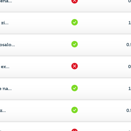
í...
1
salo...
0.
ex...
0
 na...
1
...
0.
o...
0