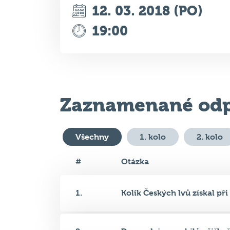
Zaznamenané odp
Všechny
1. kolo
2. kolo
#
Otázka
1.
Kolik Českých lvů získal při s
2.
Do prodejny mobilů přišla ž