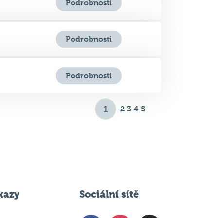
Podrobnosti
Podrobnosti
2
3
4
5
kazy
Sociální sítě