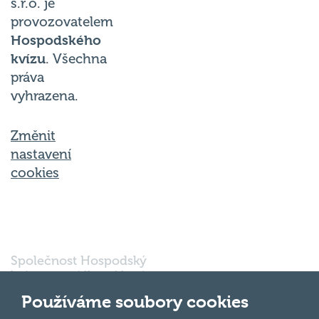
provozovatelem
Hospodského
kvízu
. Všechna
práva
vyhrazena.
Změnit
nastavení
cookies
Společnost Hospodský
kvíz s.r.o., sídlem Nové
sady 988/2, Staré Brno,
602 00 Brno, IČ:
Používáme soubory cookies
03980138, DIČ:
Nahoru