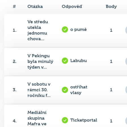
#
Otázka
Odpověď
Body
Ve středu
utekla
o pumě
1.
1
jednomu
chova...
V Pekingu
Labubu
2.
byla minulý
1
týden v...
V sobotu v
ostříhat
3.
rámci 30.
1
vlasy
ročníku f...
Mediální
skupina
Ticketportal
4.
1
Mafra ve
čtvr...