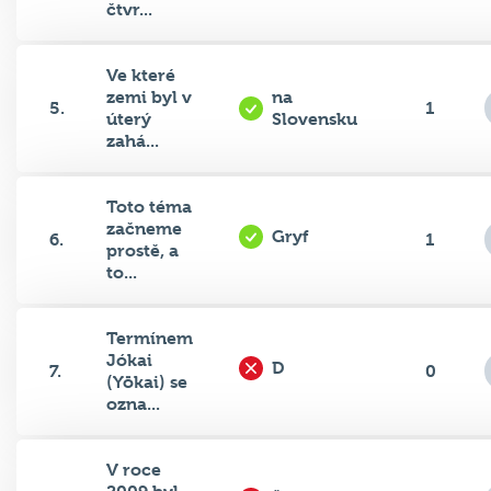
Ve které
zemi byl v
na
5.
1
úterý
Slovensku
zahá...
Toto téma
začneme
Gryf
6.
1
prostě, a
to...
Termínem
Jókai
D
7.
0
(Yōkai) se
ozna...
V roce
2009 byl
Škoda Yeti
8.
0