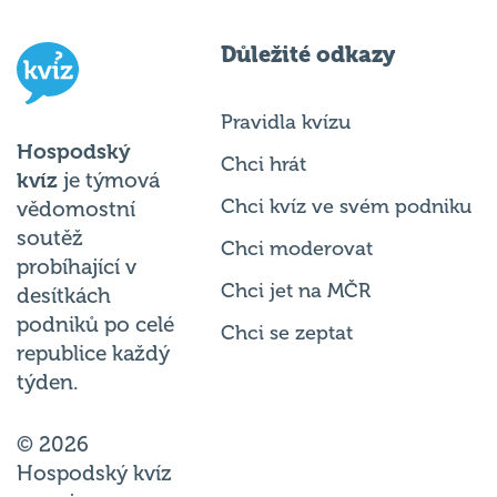
Důležité odkazy
Pravidla kvízu
Hospodský
Chci hrát
kvíz
je týmová
Chci kvíz ve svém podniku
vědomostní
soutěž
Chci moderovat
probíhající v
Chci jet na MČR
desítkách
podniků po celé
Chci se zeptat
republice každý
týden.
© 2026
Hospodský kvíz
s.r.o. je