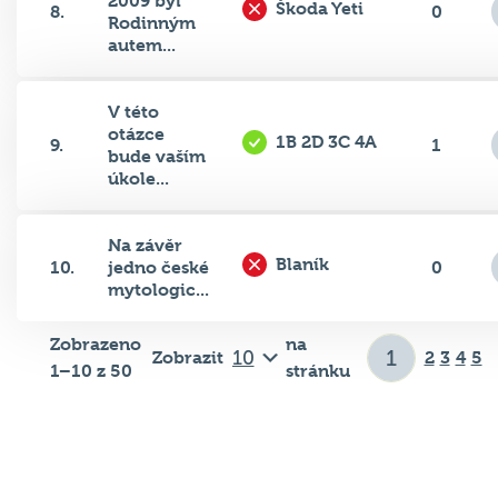
Rodinným
autem...
V této
otázce
1B 2D 3C 4A
9.
1
bude vaším
úkole...
Na závěr
Blaník
10.
jedno české
0
mytologic...
Zobrazeno
na
Zobrazit
2
3
4
5
1–10 z 50
stránku