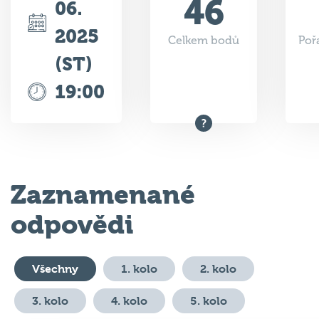
2025
Celkem bodů
Poř
(ST)
19:00
Zaznamenané
odpovědi
Všechny
1. kolo
2. kolo
3. kolo
4. kolo
5. kolo