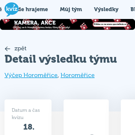
é
Kde hrajeme
Můj tým
Výsledky
B
zpět
Detail výsledku týmu
Výčep Horoměřice
,
Horoměřice
Datum a čas
kvízu
18.
46
06.