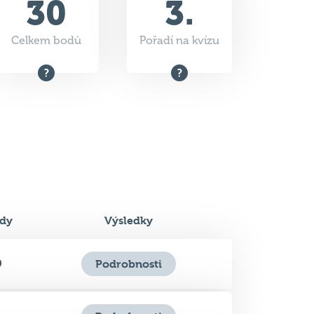
30
3.
Celkem bodů
Pořadí na kvízu
dy
Výsledky
0
Podrobnosti