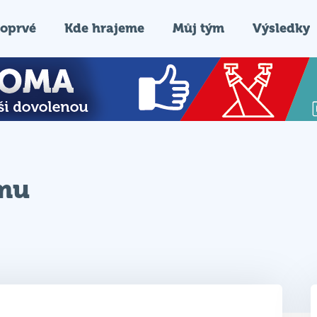
oprvé
Kde hrajeme
Můj tým
Výsledky
ýmu