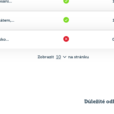
ání...
tem,...
ko...
Zobrazit
na stránku
Důležité od