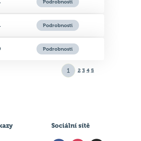
1
Podrobnosti
1
Podrobnosti
0
Podrobnosti
2
3
4
5
kazy
Sociální sítě