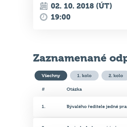
02. 10. 2018 (ÚT)
19:00
Zaznamenané odp
Všechny
1. kolo
2. kolo
#
Otázka
1.
Bývalého ředitele jedné praž