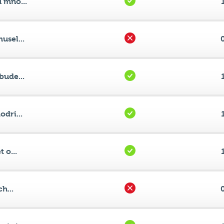
 mno...
usel...
bude...
dri...
 o...
h...