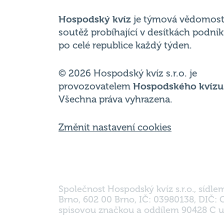
Hospodský kvíz
je týmová vědomost
soutěž probíhající v desítkách podni
po celé republice každý týden.
© 2026 Hospodský kvíz s.r.o. je
provozovatelem
Hospodského kvízu
Všechna práva vyhrazena.
Změnit nastavení cookies
Společnost Hospodský kvíz s.r.o., sídle
Brno, 602 00 Brno, IČ: 03980138, DIČ:
spisovou značkou a oddílem 90428 C u