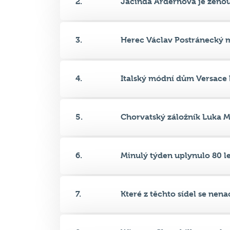
2.
Jacinda Ardernová je ženou
3.
Herec Václav Postránecký m
4.
Italský módní dům Versace 
5.
Chorvatský záložník Luka Mo
6.
Minulý týden uplynulo 80 let
7.
Které z těchto sídel se nenac