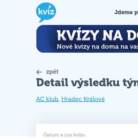
Jdeme p
zpět
Detail výsledku t
AC klub
,
Hradec Králové
Datum a čas kvízu