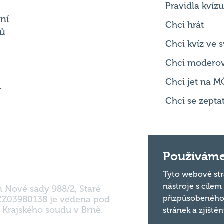
Pravidla kvízu
ní
Chci hrát
ků
Chci kvíz ve
Chci modero
Chci jet na M
.
Chci se zepta
Používáme
Tyto webové str
nástroje s cílem
m Nové sady 988/2, Staré
přizpůsobeného
 CZ03980138 je vedena pod
 Krajského soudu v Brně.
stránek a zjiště