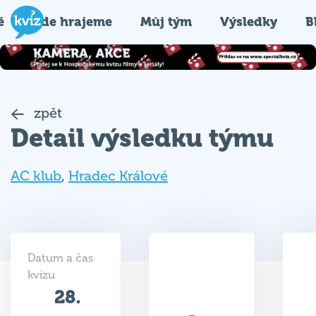
é
Kde hrajeme
Můj tým
Výsledky
B
zpět
Detail výsledku týmu
AC klub
,
Hradec Králové
Datum a čas
kvízu
28.
24
05.