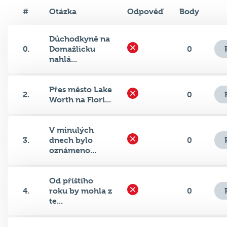
#
Otázka
Odpověď
Body
Důchodkyně na
0.
Domažlicku
0
nahlá...
Přes město Lake
2.
0
Worth na Flori...
V minulých
3.
dnech bylo
0
oznámeno...
Od příštího
4.
roku by mohla z
0
te...
Jak se jmenuje