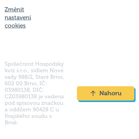
Změnit
nastavení
cookies
Společnost Hospodský
kvíz s.r.o., sídlem Nové
sady 988/2, Staré Brno,
602 00 Brno, IČ:
03980138, DIČ:
Nahoru
CZ03980138 je vedena
pod spisovou značkou
a oddílem 90428 C u
Krajského soudu v
Brně.