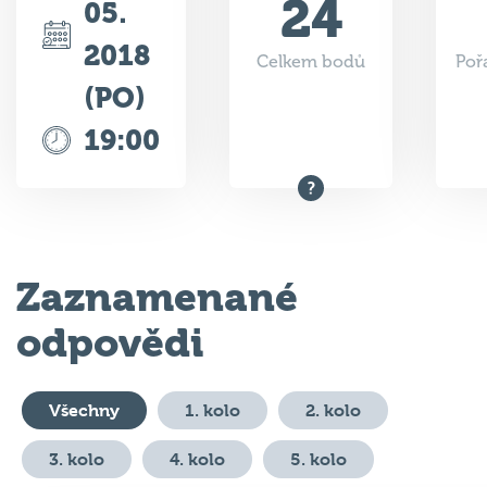
2018
Celkem bodů
Poř
(PO)
19:00
Zaznamenané
odpovědi
Všechny
1. kolo
2. kolo
3. kolo
4. kolo
5. kolo