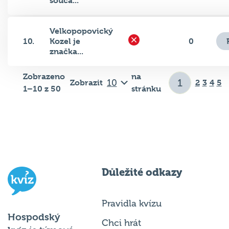
Velkopopovický
10.
Kozel je
0
značka...
Zobrazeno
na
Zobrazit
2
3
4
5
1–10 z 50
stránku
Důležité odkazy
Pravidla kvízu
Hospodský
Chci hrát
kvíz
je týmová