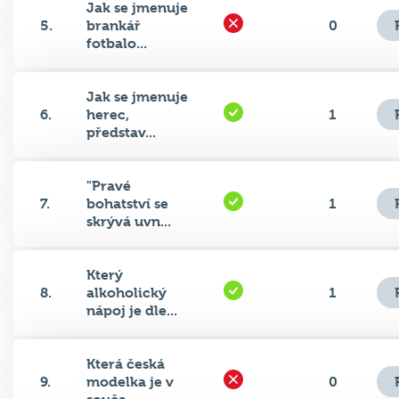
5.
brankář
0
fotbalo...
Jak se jmenuje
6.
herec,
1
představ...
"Pravé
7.
bohatství se
1
skrývá uvn...
Který
8.
alkoholický
1
nápoj je dle...
Která česká
9.
modelka je v
0
souča...