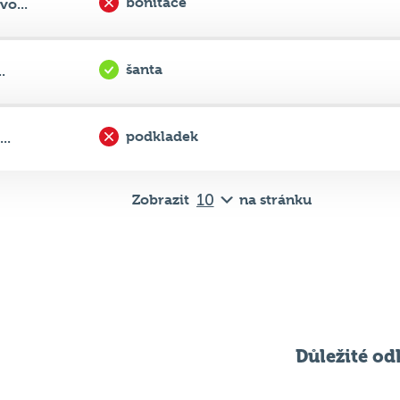
šanta
.
podkladek
..
Zobrazit
na stránku
Důležité od
Pravidla kvízu
ní
Chci hrát
ků