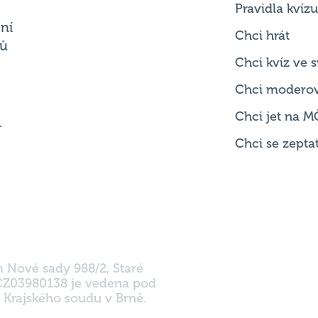
Chci kvíz ve
Chci modero
Chci jet na M
.
Chci se zepta
m Nové sady 988/2, Staré
 CZ03980138 je vedena pod
 Krajského soudu v Brně.