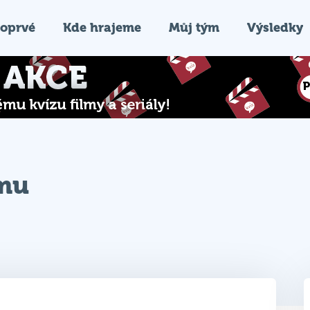
oprvé
Kde hrajeme
Můj tým
Výsledky
ýmu