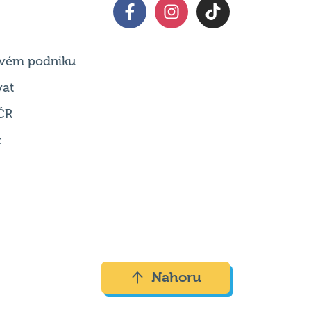
 svém podniku
vat
ČR
t
Nahoru