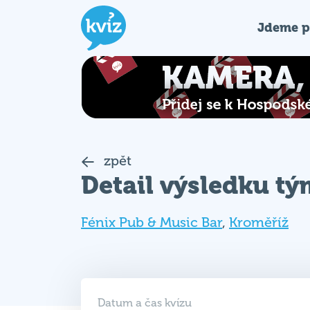
Jdeme p
zpět
Detail výsledku t
Fénix Pub & Music Bar
,
Kroměříž
Datum a čas kvízu
13. 08. 2025 (ST)
19:00