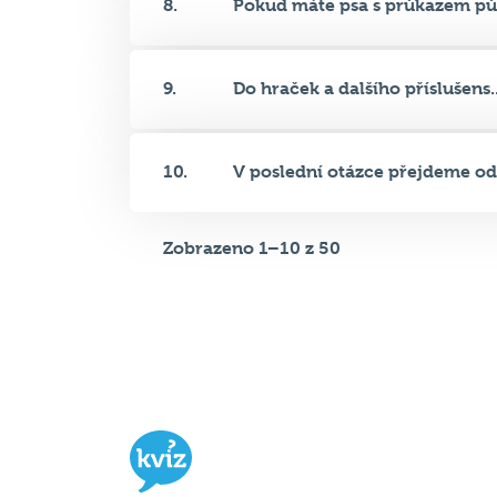
9.
Do hraček a dalšího příslušens..
10.
V poslední otázce přejdeme od.
Zobrazeno 1–10 z 50
Hospodský kvíz
je týmová vědomost
soutěž probíhající v desítkách podni