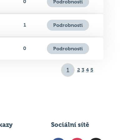
1
Podrobnosti
0
Podrobnosti
2
3
4
5
kazy
Sociální sítě