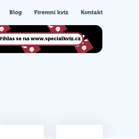
Blog
Firemní kvíz
Kontakt
35
4.
Celkem bodů
Pořadí na kvízu