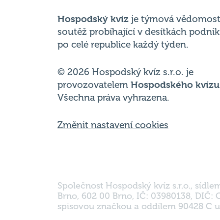
po celé republice každý týden.
© 2026 Hospodský kvíz s.r.o. je
provozovatelem
Hospodského kvízu
Všechna práva vyhrazena.
Změnit nastavení cookies
Společnost Hospodský kvíz s.r.o., sídle
Brno, 602 00 Brno, IČ: 03980138, DIČ:
spisovou značkou a oddílem 90428 C u