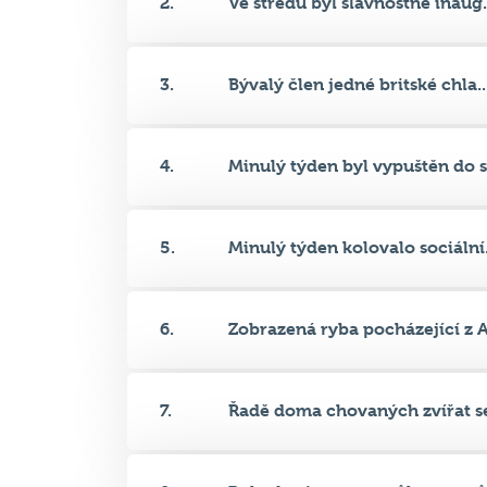
3.
Bývalý člen jedné britské chla..
4.
Minulý týden byl vypuštěn do s.
5.
Minulý týden kolovalo sociální.
6.
Zobrazená ryba pocházející z A.
7.
Řadě doma chovaných zvířat se
8.
Pokud máte psa s průkazem pův