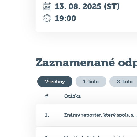
Zaznamenané odp
Všechny
1. kolo
2. kolo
#
Otázka
1.
Známý reportér, který spolu s...
2.
Ve středu byl slavnostně inaug.