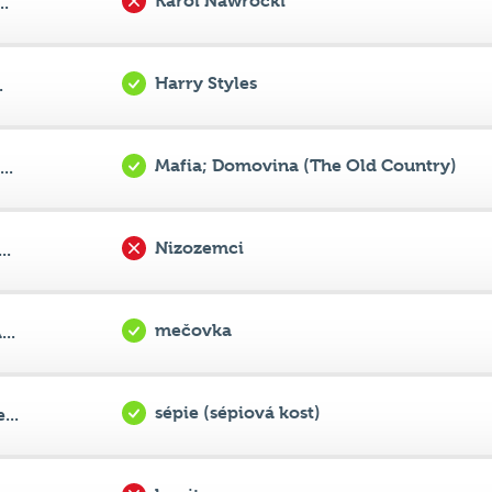
Harry Styles
.
Mafia; Domovina (The Old Country)
..
Nizozemci
..
mečovka
..
sépie (sépiová kost)
...
bonitace
o...