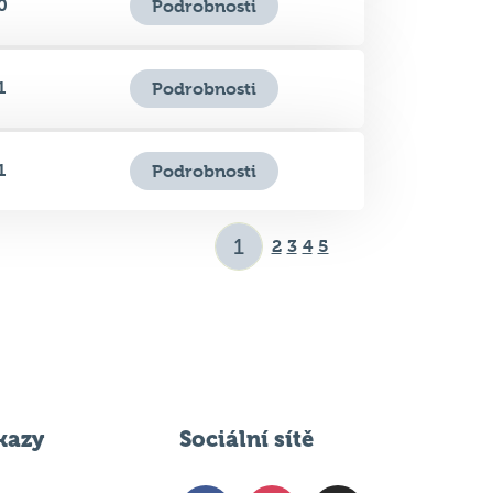
1
Podrobnosti
1
Podrobnosti
2
3
4
5
kazy
Sociální sítě