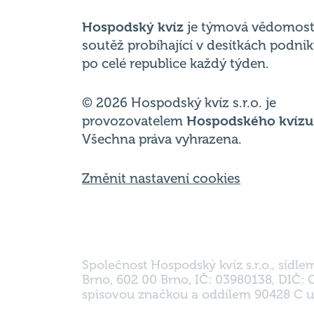
po celé republice každý týden.
© 2026 Hospodský kvíz s.r.o. je
provozovatelem
Hospodského kvízu
Všechna práva vyhrazena.
Změnit nastavení cookies
Společnost Hospodský kvíz s.r.o., sídle
Brno, 602 00 Brno, IČ: 03980138, DIČ:
spisovou značkou a oddílem 90428 C u