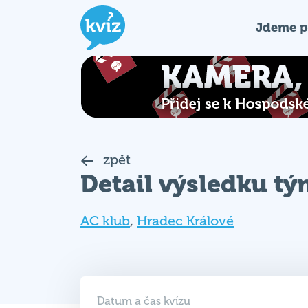
Jdeme p
zpět
Detail výsledku t
AC klub
,
Hradec Králové
Datum a čas kvízu
29. 10. 2018 (PO)
19:00