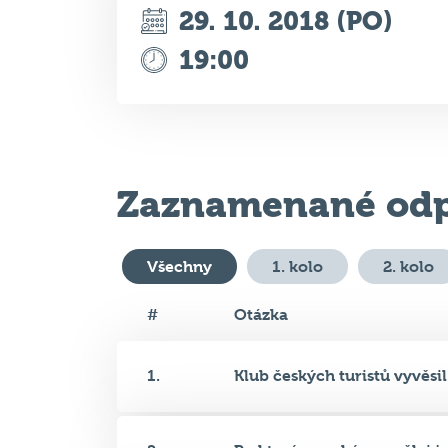
Zaznamenané odp
Všechny
1. kolo
2. kolo
#
Otázka
1.
Klub českých turistů vyvěsil
2.
Po kterém ruském umělci je 