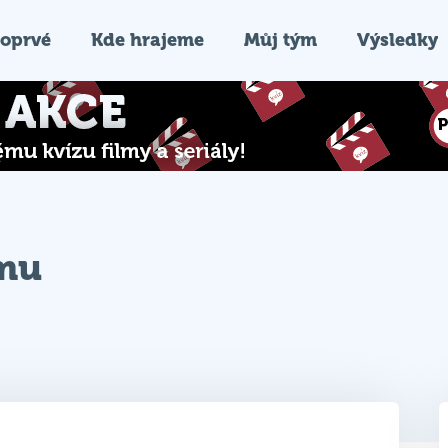
oprvé
Kde hrajeme
Můj tým
Výsledky
ýmu