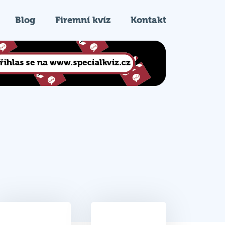
Blog
Firemní kvíz
Kontakt
19
10.
Celkem bodů
Pořadí na kvízu