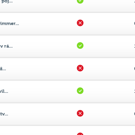
immer...
 rá...
...
l...
v...
n....