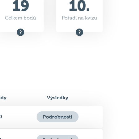
ody
Výsledky
0
Podrobnosti
1
Podrobnosti