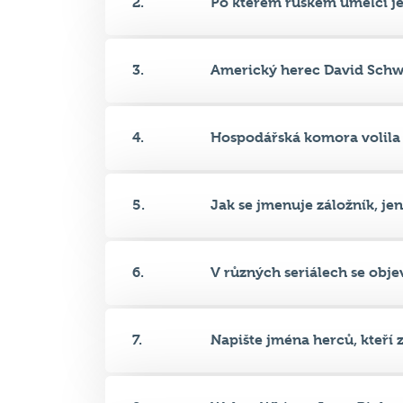
3.
Americký herec David Schw
4.
Hospodářská komora volila v
5.
Jak se jmenuje záložník, jenž
6.
V různých seriálech se objevi
7.
Napište jména herců, kteří zt
8.
Walter White a Jesse Pinkma