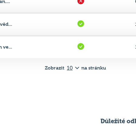
věd...
 ve...
Zobrazit
na stránku
Důležité od
Pravidla kvízu
ní
Chci hrát
ků