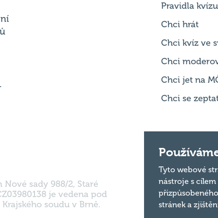
Chci kvíz ve
Chci modero
Chci jet na M
.
Chci se zepta
m Nové sady 988/2, Staré
Používáme
 CZ03980138 je vedena pod
 Krajského soudu v Brně.
Tyto webové str
nástroje s cílem
přizpůsobeného
stránek a zjiště