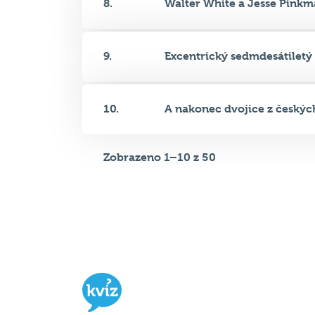
9.
Excentrický sedmdesátiletý 
10.
A nakonec dvojice z českých
Zobrazeno 1–10 z 50
Hospodský kvíz
je týmová vědomost
soutěž probíhající v desítkách podni