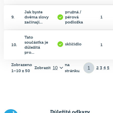
Jak byste
pružná /
9.
dvěma slovy
pérová
1
začínají...
podložka
Tato
součástka je
sklíčidlo
10.
1
důležitá
pro...
Zobrazeno
na
Zobrazit
2
3
4
5
1–10 z 50
stránku
Důležité odkazy