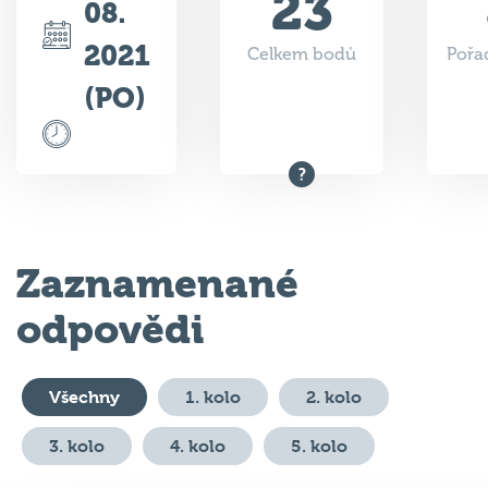
23
08.
2021
Celkem bodů
Pořad
(PO)
Zaznamenané
odpovědi
Všechny
1. kolo
2. kolo
3. kolo
4. kolo
5. kolo