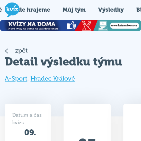
é
Kde hrajeme
Můj tým
Výsledky
B
zpět
Detail výsledku týmu
A-Sport
,
Hradec Králové
Datum a čas
kvízu
09.