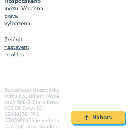
Hospodského
kvízu
. Všechna
práva
vyhrazena.
Změnit
nastavení
cookies
Společnost Hospodský
kvíz s.r.o., sídlem Nové
sady 988/2, Staré Brno,
602 00 Brno, IČ:
03980138, DIČ:
Nahoru
CZ03980138 je vedena
pod spisovou značkou