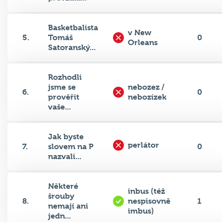
Basketbalista
v New
5.
Tomáš
0
Orleans
Satoranský...
Rozhodli
jsme se
nebozez /
6.
0
prověřit
nebozízek
vaše...
Jak byste
perlátor
7.
slovem na P
0
nazvali...
Některé
inbus (též
šrouby
8.
nespisovně
1
nemají ani
imbus)
jedn...