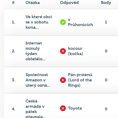
#
Otázka
Odpověď
Body
Ve které obci
v
1.
se v sobotu
1
Průhonicích
kona...
Internet
minulý
kocour
2.
0
týden
(kočka)
obletělo...
Společnost
Pán prstenů
3.
Amazon v
(Lord of the
0
úterý ozná...
Rings)
Česká
armáda v
Toyota
4.
0
pátek
převzala...