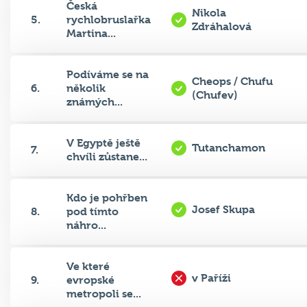
Česká
Nikola
5.
rychlobruslařka
Zdráhalová
Martina...
Podíváme se na
Cheops / Chufu
6.
několik
(Chufev)
známých...
V Egyptě ještě
Tutanchamon
7.
chvíli zůstane...
Kdo je pohřben
Josef Skupa
8.
pod tímto
náhro...
Ve které
v Paříži
9.
evropské
metropoli se...