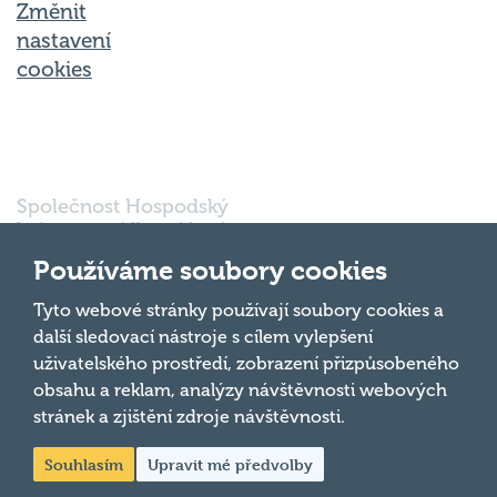
Změnit
nastavení
cookies
Společnost Hospodský
kvíz s.r.o., sídlem Nové
sady 988/2, Staré Brno,
Používáme soubory cookies
602 00 Brno, IČ:
03980138, DIČ:
Nahoru
Tyto webové stránky používají soubory cookies a
CZ03980138 je vedena
další sledovací nástroje s cílem vylepšení
pod spisovou značkou
uživatelského prostředí, zobrazení přizpůsobeného
a oddílem 90428 C u
obsahu a reklam, analýzy návštěvnosti webových
Krajského soudu v
Brně.
stránek a zjištění zdroje návštěvnosti.
Souhlasím
Upravit mé předvolby