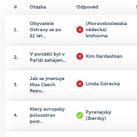
#
Otázka
Odpověď
Obyvatelé
(Moravskoslezská
1.
Ostravy se po
vědecká)
21 let...
knihovna
V pondělí byl v
Kim Kardashian
2.
Paříži zahájen...
Jak se jmenuje
Linda Górecká
3.
Miss Czech
Repu...
Který evropský
Pyrenejský
4.
poloostrov
(Iberský)
post...