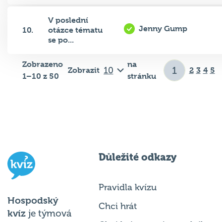
V poslední
Jenny Gump
10.
otázce tématu
se po...
Zobrazeno
na
Zobrazit
2
3
4
5
1–10 z 50
stránku
Důležité odkazy
Pravidla kvízu
Hospodský
Chci hrát
kvíz
je týmová