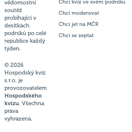
Chci kvíz ve svém podniku
vědomostní
soutěž
Chci moderovat
probíhající v
Chci jet na MČR
desítkách
podniků po celé
Chci se zeptat
republice každý
týden.
© 2026
Hospodský kvíz
s.r.o. je
provozovatelem
Hospodského
kvízu
. Všechna
práva
vyhrazena.