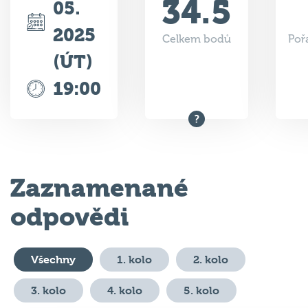
34.5
05.
2025
Celkem bodů
Poř
(ÚT)
19:00
Zaznamenané
odpovědi
Všechny
1. kolo
2. kolo
3. kolo
4. kolo
5. kolo