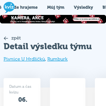
é
Kde hrajeme
Můj tým
Výsledky
B
zpět
Detail výsledku týmu
Pivnice U Hrdličků
,
Rumburk
Datum a čas
kvízu
06.