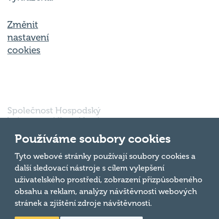
Změnit
nastavení
cookies
Společnost Hospodský
kvíz s.r.o., sídlem Nové
sady 988/2, Staré Brno,
602 00 Brno, IČ:
Používáme soubory cookies
03980138, DIČ:
Nahoru
CZ03980138 je vedena
Tyto webové stránky používají soubory cookies a
pod spisovou značkou
další sledovací nástroje s cílem vylepšení
a oddílem 90428 C u
uživatelského prostředí, zobrazení přizpůsobeného
Krajského soudu v
obsahu a reklam, analýzy návštěvnosti webových
Brně.
stránek a zjištění zdroje návštěvnosti.