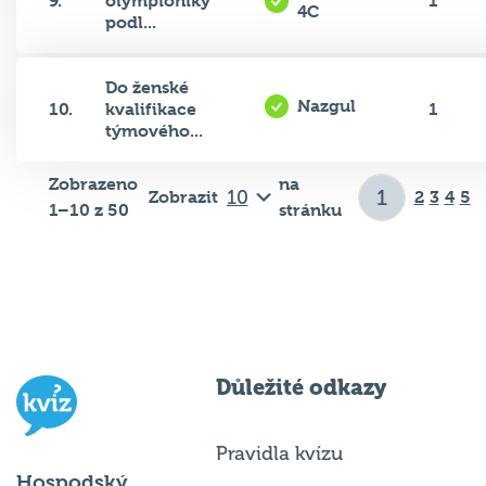
podl...
Do ženské
Nazgul
10.
kvalifikace
1
týmového...
Zobrazeno
na
Zobrazit
2
3
4
5
1–10 z 50
stránku
Důležité odkazy
Pravidla kvízu
Hospodský
Chci hrát