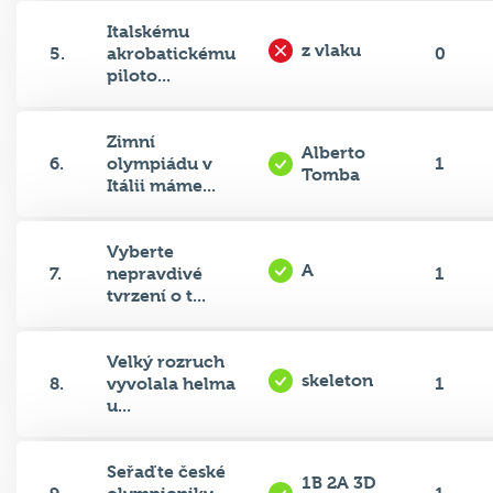
Italskému
z vlaku
5.
akrobatickému
0
piloto...
Zimní
Alberto
6.
olympiádu v
1
Tomba
Itálii máme...
Vyberte
A
7.
nepravdivé
1
tvrzení o t...
Velký rozruch
skeleton
8.
vyvolala helma
1
u...
Seřaďte české
1B 2A 3D
9.
olympioniky
1
4C