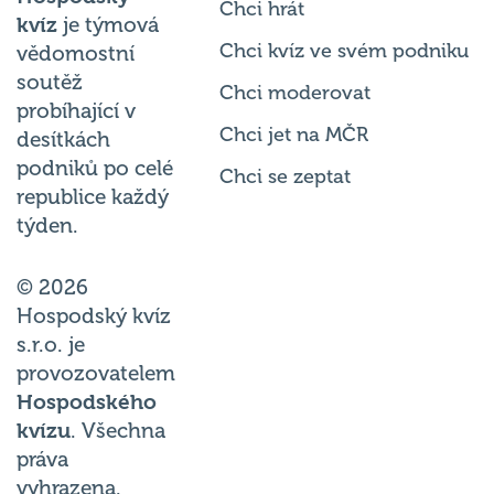
kvíz
je týmová
Chci kvíz ve svém podniku
vědomostní
soutěž
Chci moderovat
probíhající v
Chci jet na MČR
desítkách
podniků po celé
Chci se zeptat
republice každý
týden.
© 2026
Hospodský kvíz
s.r.o. je
provozovatelem
Hospodského
kvízu
. Všechna
práva
vyhrazena.