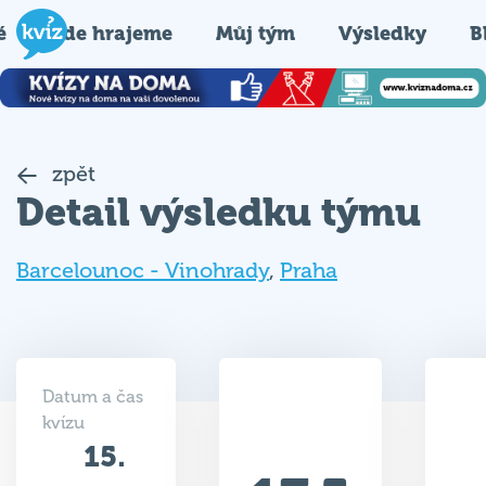
é
Kde hrajeme
Můj tým
Výsledky
B
zpět
Detail výsledku týmu
Barcelounoc - Vinohrady
,
Praha
Datum a čas
kvízu
15.