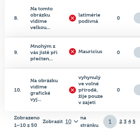
Na tomto
obrázku
latimérie
8.
0
vidíme
podivná
velkou...
Mnohým z
Mauricius
9.
vás jistě při
0
přečten...
vyhynulý
Na obrázku
ve volné
vidíme
10.
přírodě,
0
grafické
žije pouze
vyj...
v zajetí
Zobrazeno
na
Zobrazit
2
3
4
5
1–10 z 50
stránku