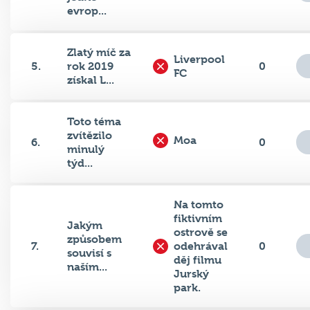
evrop...
Zlatý míč za
Liverpool
5.
rok 2019
0
FC
získal L...
Toto téma
zvítězilo
Moa
6.
0
minulý
týd...
Na tomto
fiktivním
Jakým
ostrově se
způsobem
7.
odehrával
0
souvisí s
děj filmu
naším...
Jurský
park.