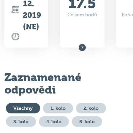
17.5
12.
2019
Celkem bodů
Pořad
(NE)
Zaznamenané
odpovědi
Všechny
1. kolo
2. kolo
3. kolo
4. kolo
5. kolo