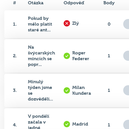
#
Otázka
Odpověď
Body
Pokud by
Zlý
1.
mělo platit
0
staré ant...
Na
švýcarských
Roger
2.
1
mincích se
Federer
popr...
Minulý
týden jsme
Milan
3.
1
se
Kundera
dozvěděli...
V pondělí
začala v
Madrid
4.
1
jedné