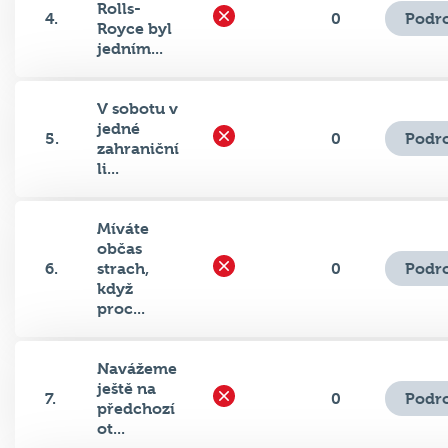
Royce byl
jedním...
V sobotu v
jedné
Podr
5.
0
zahraniční
li...
Míváte
občas
Podr
6.
strach,
0
když
proc...
Navážeme
ještě na
Podr
7.
0
předchozí
ot...