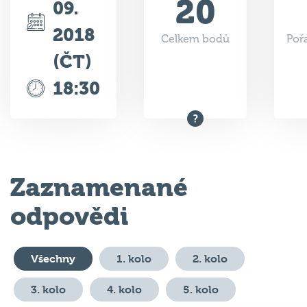
2018
Celkem bodů
Poř
(ČT)
18:30
Zaznamenané
odpovědi
Všechny
1. kolo
2. kolo
3. kolo
4. kolo
5. kolo