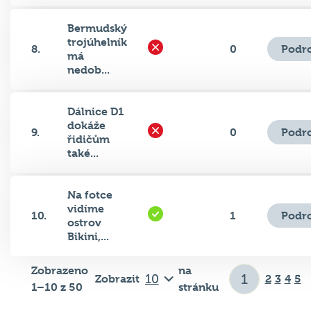
Bermudský
trojúhelník
Podr
8.
0
má
nedob...
Dálnice D1
dokáže
Podr
9.
0
řidičům
také...
Na fotce
vidíme
Podr
10.
1
ostrov
Bikini,...
Zobrazeno
na
Zobrazit
2
3
4
5
1–10 z 50
stránku