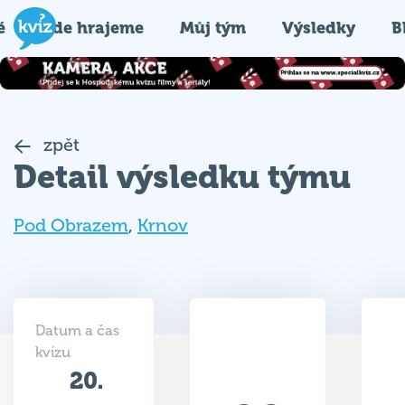
é
Kde hrajeme
Můj tým
Výsledky
B
zpět
Detail výsledku týmu
Pod Obrazem
,
Krnov
Datum a čas
kvízu
20.
20
09.