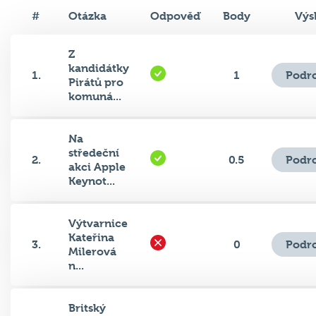
#
Otázka
Odpověď
Body
Výs
Z
kandidátky
Podr
1.
1
Pirátů pro
komuná...
Na
středeční
Podr
2.
0.5
akci Apple
Keynot...
Výtvarnice
Kateřina
Podr
3.
0
Milerová
n...
Britský
Rolls-
Podr
4.
0