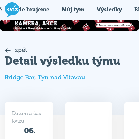
é
Kde hrajeme
Můj tým
Výsledky
B
zpět
Detail výsledku týmu
Bridge Bar
,
Týn nad Vltavou
Datum a čas
kvízu
06.