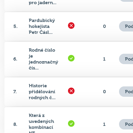
pro jadern...
Pardubický
Pod
5.
hokejista
0
Petr Čásl...
Rodné číslo
je
Pod
6.
1
jednoznačný
čís...
Historie
Pod
7.
přidělování
0
rodných č...
Která z
uvedených
Pod
8.
1
kombinací