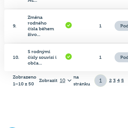
NE...
Změna
rodného
Pod
9.
1
čísla během
živo...
S rodnými
Pod
10.
čísly souvisí i
1
obča...
Zobrazeno
na
Zobrazit
2
3
4
5
1–10 z 50
stránku