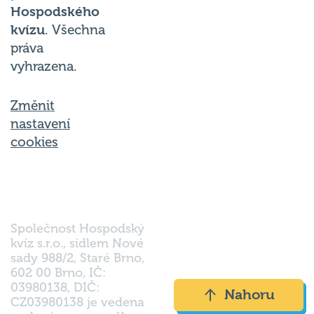
Hospodského
kvízu
. Všechna
práva
vyhrazena.
Změnit
nastavení
cookies
Společnost Hospodský
kvíz s.r.o., sídlem Nové
sady 988/2, Staré Brno,
602 00 Brno, IČ:
03980138, DIČ:
Nahoru
CZ03980138 je vedena