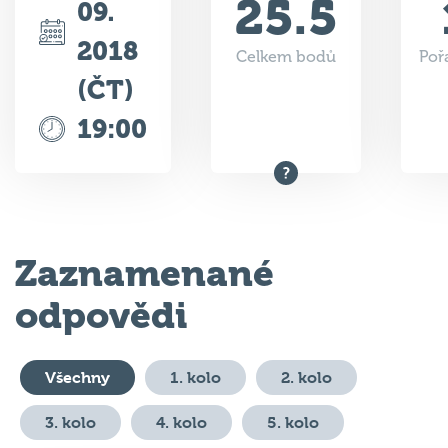
25.5
09.
2018
Celkem bodů
Poř
(ČT)
19:00
Zaznamenané
odpovědi
Všechny
1. kolo
2. kolo
3. kolo
4. kolo
5. kolo