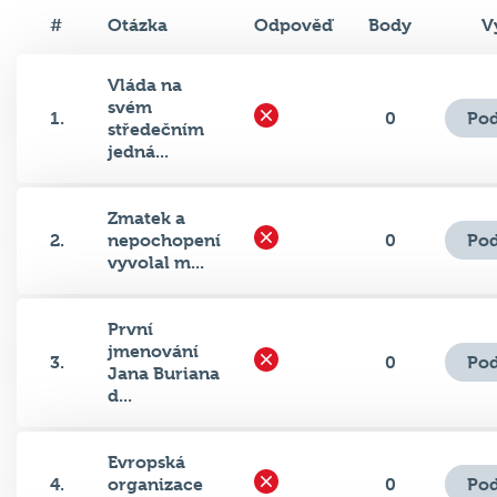
#
Otázka
Odpověď
Body
V
Vláda na
svém
Pod
1.
0
středečním
jedná...
Zmatek a
Pod
2.
nepochopení
0
vyvolal m...
První
jmenování
Pod
3.
0
Jana Buriana
d...
Evropská
Pod
4.
organizace
0