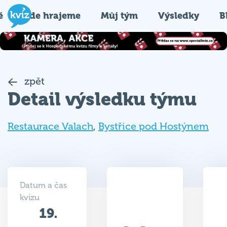
é
Kde hrajeme
Můj tým
Výsledky
B
zpět
Detail výsledku týmu
Restaurace Valach
,
Bystřice pod Hostýnem
Datum a čas
kvízu
19.