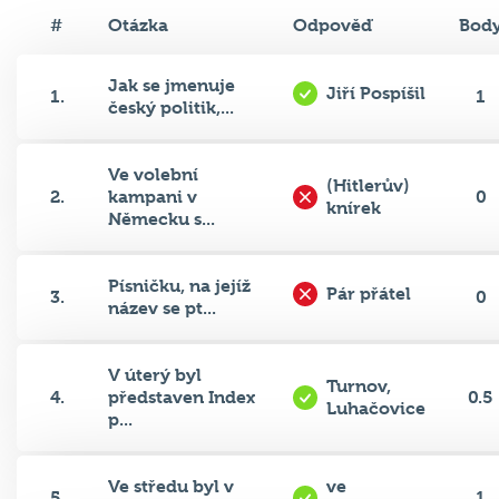
#
Otázka
Odpověď
Bod
Jak se jmenuje
Jiří Pospíšil
1.
1
český politik,...
Ve volební
(Hitlerův)
2.
kampani v
0
knírek
Německu s...
Písničku, na jejíž
Pár přátel
3.
0
název se pt...
V úterý byl
Turnov,
4.
představen Index
0.5
Luhačovice
p...
Ve středu byl v
ve
5.
1