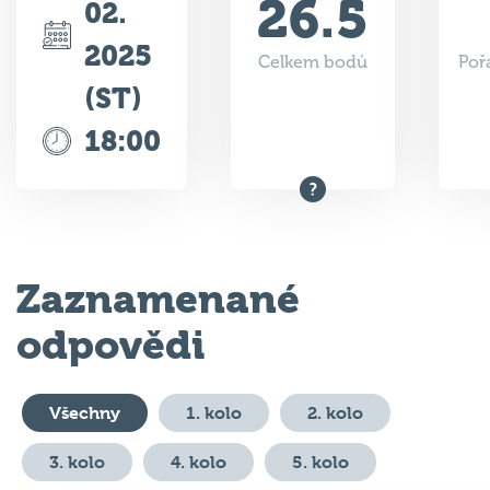
26.5
02.
2025
Celkem bodů
Poř
(ST)
18:00
Zaznamenané
odpovědi
Všechny
1. kolo
2. kolo
3. kolo
4. kolo
5. kolo