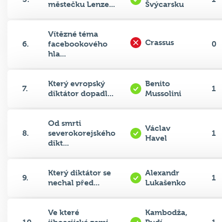
městečku Lenze...
Švýcarsku
Vítězné téma
Crassus
6.
facebookového
0
hla...
Který evropský
Benito
7.
1
diktátor dopadl...
Mussolini
Od smrti
Václav
8.
severokorejského
1
Havel
dikt...
Který diktátor se
Alexandr
9.
1
nechal před...
Lukašenko
Ve které
Kambodža,