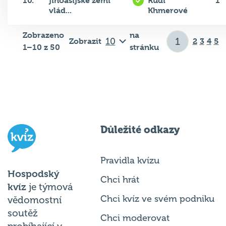
10.
jihoasijské zemi
Rudí
1
vlád...
Khmerové
Zobrazeno
na
Zobrazit
2
3
4
5
1–10 z 50
stránku
Důležité odkazy
Pravidla kvízu
Hospodský
Chci hrát
kvíz
je týmová
Chci kvíz ve svém podniku
vědomostní
soutěž
Chci moderovat