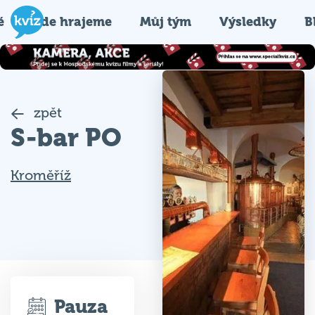
é
Kde hrajeme
Můj tým
Výsledky
B
zpět
S-bar PO
Kroměříž
Pauza