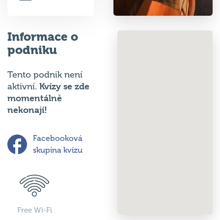
Informace o
podniku
Tento podnik není
Kvízy se zde
aktivní.
momentálně
nekonají!
Facebooková
skupina kvízu
Free Wi-Fi