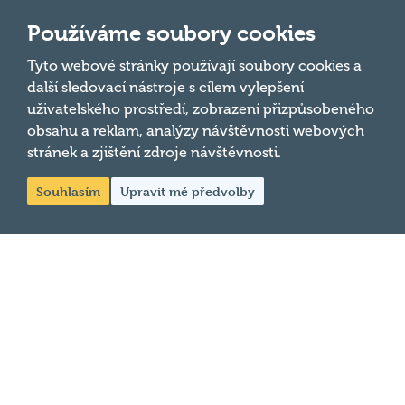
Chci jet na MČR
desítkách
podniků po celé
Používáme soubory cookies
Chci se zeptat
republice každý
Tyto webové stránky používají soubory cookies a
týden.
další sledovací nástroje s cílem vylepšení
uživatelského prostředí, zobrazení přizpůsobeného
© 2026
obsahu a reklam, analýzy návštěvnosti webových
Hospodský kvíz
stránek a zjištění zdroje návštěvnosti.
s.r.o. je
Souhlasím
Upravit mé předvolby
provozovatelem
Hospodského
kvízu
. Všechna
práva
vyhrazena.
Změnit
nastavení
cookies