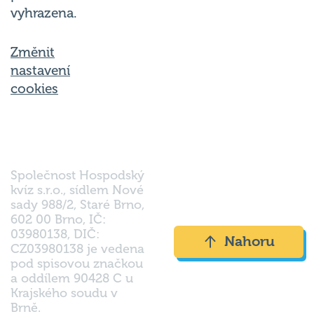
Změnit
nastavení
cookies
Společnost Hospodský
kvíz s.r.o., sídlem Nové
sady 988/2, Staré Brno,
602 00 Brno, IČ:
03980138, DIČ:
Nahoru
CZ03980138 je vedena
pod spisovou značkou
a oddílem 90428 C u
Krajského soudu v
Brně.