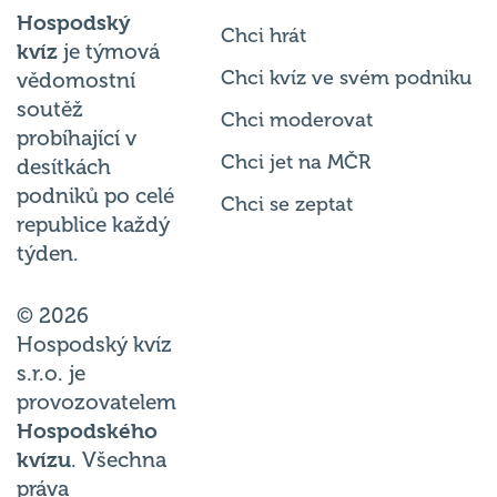
Hospodský
Chci hrát
kvíz
je týmová
Chci kvíz ve svém podniku
vědomostní
soutěž
Chci moderovat
probíhající v
Chci jet na MČR
desítkách
podniků po celé
Chci se zeptat
republice každý
týden.
© 2026
Hospodský kvíz
s.r.o. je
provozovatelem
Hospodského
kvízu
. Všechna
práva
vyhrazena.