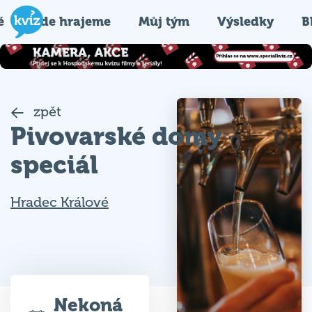
é
Kde hrajeme
Můj tým
Výsledky
B
zpět
Pivovarské domy
speciál
Hradec Králové
Nekoná