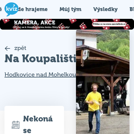
é
Kde hrajeme
Můj tým
Výsledky
B
zpět
Na Koupališti
Hodkovice nad Mohelkou
Nekoná
se