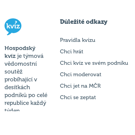
Důležité odkazy
Pravidla kvízu
Hospodský
Chci hrát
kvíz
je týmová
Chci kvíz ve svém podniku
vědomostní
soutěž
Chci moderovat
probíhající v
Chci jet na MČR
desítkách
podniků po celé
Chci se zeptat
republice každý
týden.
© 2026
Hospodský kvíz