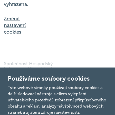
vyhrazena.
Změnit
nastavení
cookies
Společnost Hospodský
kvíz s.r.o., sídlem Nové
sady 988/2, Staré Brno,
Používáme soubory cookies
602 00 Brno, IČ:
03980138, DIČ:
Nahoru
Tyto webové stránky používají soubory cookies a
CZ03980138 je vedena
další sledovací nástroje s cílem vylepšení
pod spisovou značkou
uživatelského prostředí, zobrazení přizpůsobeného
a oddílem 90428 C u
obsahu a reklam, analýzy návštěvnosti webových
Krajského soudu v
Brně.
stránek a zjištění zdroje návštěvnosti.