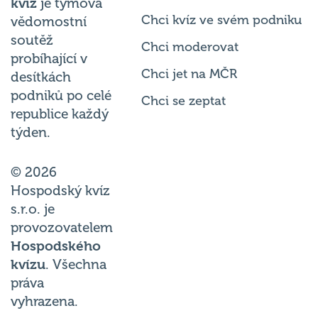
kvíz
je týmová
Chci kvíz ve svém podniku
vědomostní
soutěž
Chci moderovat
probíhající v
Chci jet na MČR
desítkách
podniků po celé
Chci se zeptat
republice každý
týden.
© 2026
Hospodský kvíz
s.r.o. je
provozovatelem
Hospodského
kvízu
. Všechna
práva
vyhrazena.