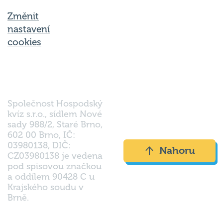
Změnit
nastavení
cookies
Společnost Hospodský
kvíz s.r.o., sídlem Nové
sady 988/2, Staré Brno,
602 00 Brno, IČ:
03980138, DIČ:
Nahoru
CZ03980138 je vedena
pod spisovou značkou
a oddílem 90428 C u
Krajského soudu v
Brně.