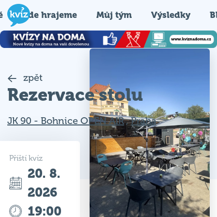
é
Kde hrajeme
Můj tým
Výsledky
B
zpět
Rezervace stolu
JK 90 - Bohnice OPEN AIR
,
Praha
Příští kvíz
20. 8.
2026
19:00