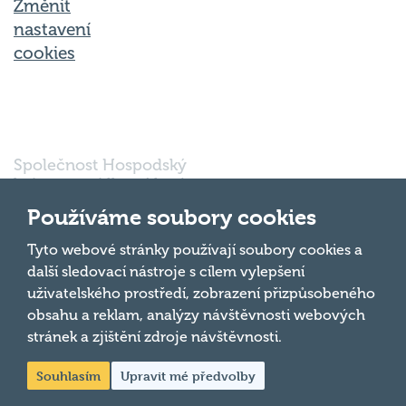
Změnit
nastavení
cookies
Společnost Hospodský
kvíz s.r.o., sídlem Nové
sady 988/2, Staré Brno,
Používáme soubory cookies
602 00 Brno, IČ:
03980138, DIČ:
Nahoru
Tyto webové stránky používají soubory cookies a
CZ03980138 je vedena
další sledovací nástroje s cílem vylepšení
pod spisovou značkou
uživatelského prostředí, zobrazení přizpůsobeného
a oddílem 90428 C u
obsahu a reklam, analýzy návštěvnosti webových
Krajského soudu v
Brně.
stránek a zjištění zdroje návštěvnosti.
Souhlasím
Upravit mé předvolby