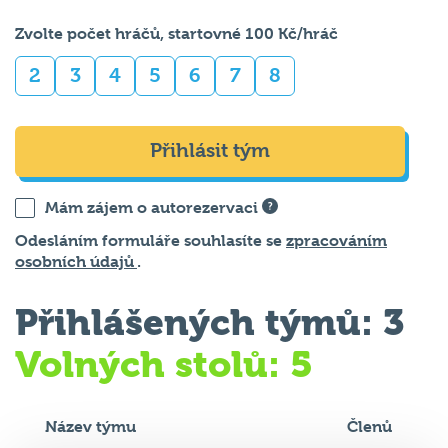
Zvolte počet hráčů, startovné 100 Kč/hráč
2
3
4
5
6
7
8
Přihlásit tým
Mám zájem o autorezervaci
Odesláním formuláře souhlasíte se
zpracováním
osobních údajů
.
Přihlášených týmů: 3
Volných stolů: 5
Název týmu
Členů