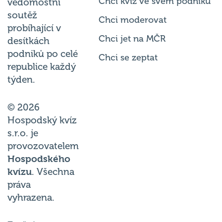
Chci kvíz ve svém podniku
vědomostní
soutěž
Chci moderovat
probíhající v
Chci jet na MČR
desítkách
podniků po celé
Chci se zeptat
republice každý
týden.
© 2026
Hospodský kvíz
s.r.o. je
provozovatelem
Hospodského
kvízu
. Všechna
práva
vyhrazena.