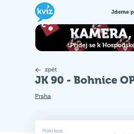
Jdeme p
zpět
JK 90 - Bohnice O
Praha
Příští kvíz
5 volnýc
20. 8. 2026
Přihlás
19:00