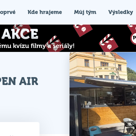
oprvé
Kde hrajeme
Můj tým
Výsledky
PEN AIR
h stolů
it tým