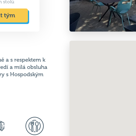
ě a s respektem k
ředí a milá obsluha
ery s Hospodským
tor
Teplá kuchyně