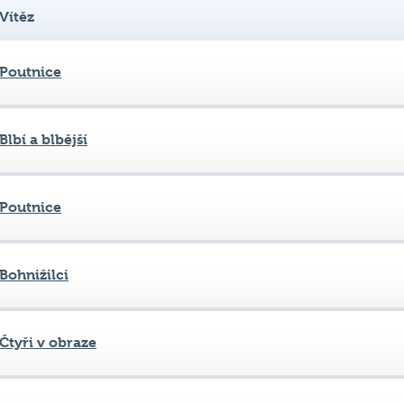
Poutnice
Blbí a blbější
Poutnice
Bohnižilci
Čtyři v obraze
2. patro