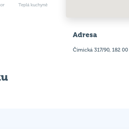
Adresa
Čimická 317/90, 182 00
ku
Vítěz