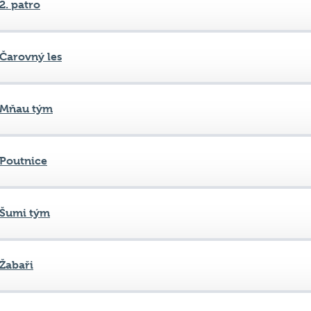
Čarovný les
Mňau tým
Poutnice
Šumi tým
Žabaři
Bohnižilci