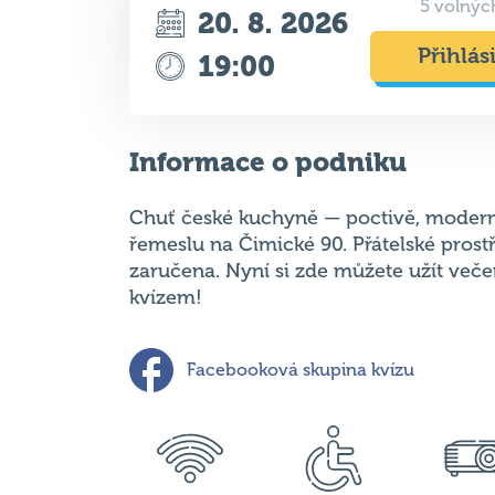
Informace o podniku
Chuť české kuchyně — poctivě, modern
řemeslu na Čimické 90. Přátelské prost
zaručena. Nyní si zde můžete užít več
kvízem!
Facebooková skupina kvízu
Free Wi-Fi
Bezbariérový
Projek