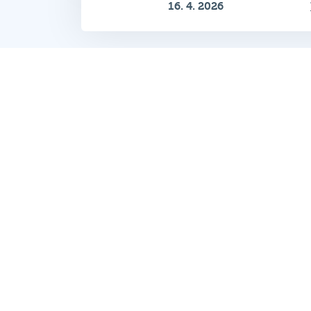
Zobrazeno 1–12 z 16
Hospodský kvíz
je týmová vědomost
soutěž probíhající v desítkách podni
po celé republice každý týden.
© 2026 Hospodský kvíz s.r.o. je
provozovatelem
Hospodského kvízu
Všechna práva vyhrazena.