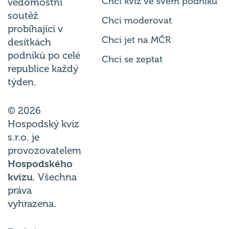
Chci kvíz ve svém podniku
vědomostní
soutěž
Chci moderovat
probíhající v
Chci jet na MČR
desítkách
podniků po celé
Chci se zeptat
republice každý
týden.
© 2026
Hospodský kvíz
s.r.o. je
provozovatelem
Hospodského
kvízu
. Všechna
práva
vyhrazena.