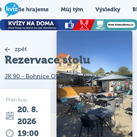
é
Kde hrajeme
Můj tým
Výsledky
B
zpět
Rezervace stolu
JK 90 - Bohnice OPEN AIR
,
Praha
Příští kvíz
20. 8.
2026
19:00