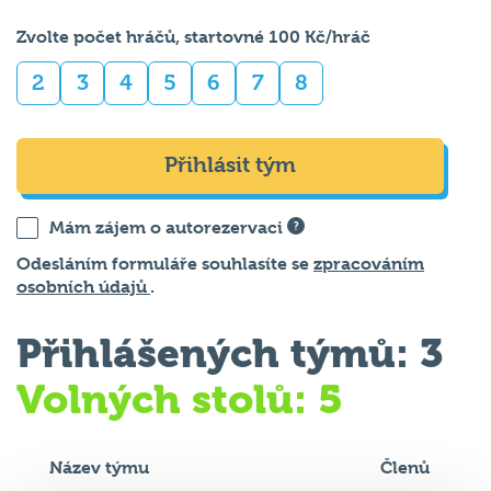
Zvolte počet hráčů, startovné 100 Kč/hráč
2
3
4
5
6
7
8
Přihlásit tým
Mám zájem o autorezervaci
Odesláním formuláře souhlasíte se
zpracováním
osobních údajů
.
Přihlášených týmů: 3
Volných stolů: 5
Název týmu
Členů