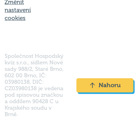
Změnit
nastavení
cookies
Společnost Hospodský
kvíz s.r.o., sídlem Nové
sady 988/2, Staré Brno,
602 00 Brno, IČ:
03980138, DIČ:
Nahoru
CZ03980138 je vedena
pod spisovou značkou
a oddílem 90428 C u
Krajského soudu v
Brně.