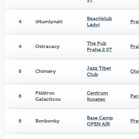
Beachklub
4
iMumlynáti
Pra
Ládví
The Pub
4
Ostravacy
Pra
Praha 2 ST
Jazz Tibet
6
Chiméry
Ol
Club
Pššštros
Centrum
6
Par
Galacticos
Kosatec
Base Camp
6
Bonbonky
Pře
OPEN AIR