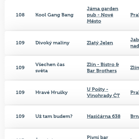
Jáma garden
108
Kool Gang Bang
pub - Nové
Pra
Město
Jab
109
Divoký maliny
Zlatý Jelen
nad
Všechen čas
Zlín - Bistro &
109
Zlí
světa
Bar Brothers
U Pošty -
109
Hravé Hrušky
Pra
Vinohrady ČT
109
Už tam budem?
Hasičárna 638
Brn
Pivní bar