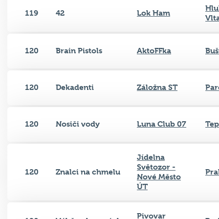
Hlu
119
42
Lok Ham
Vlt
120
Brain Pistols
AktoFFka
Buš
120
Dekadenti
Záložna ST
Par
120
Nosiči vody
Luna Club 07
Tep
Jídelna
Světozor -
120
Znalci na chmelu
Pra
Nové Město
ÚT
Pivovar