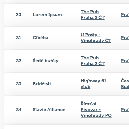
The Pub
20
Lorem Ipsum
Pra
Praha 2 ČT
U Pošty -
21
Cibéba
Pra
Vinohrady ČT
The Pub
22
Šedé buňky
Pra
Praha 2 ČT
Highway 61
Čes
23
Bridžisti
club
Bud
Římská
24
Slavic Alliance
Pivovar -
Pra
Vinohrady PO