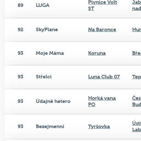
Pivnice Volt
Jab
89
LUGA
ST
nad
92
SkyPlane
Na Baronce
Hu
93
Moje Máma
Koruna
Bře
93
Střelci
Luna Club 07
Tep
Horká vana
Čes
93
Údajně hetero
PO
Bud
Úst
93
Bezejmenní
Tyršovka
La