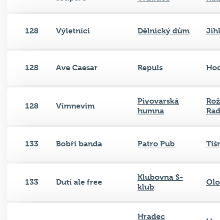
128
Výletníci
Dělnický dům
Jih
128
Ave Caesar
Repuls
Ho
Pivovarská
Rož
128
Vímnevim
humna
Ra
133
Bobří banda
Patro Pub
Tiš
Klubovna S-
133
Dutí ale free
Ol
klub
Hradec