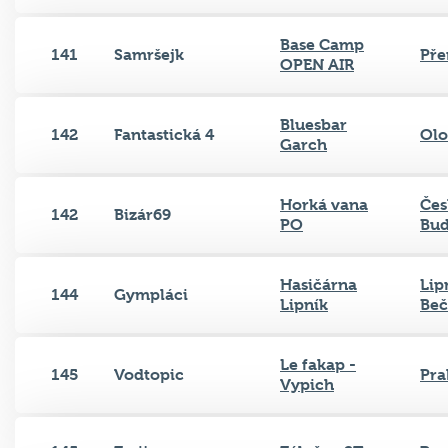
Base Camp
141
Samršejk
Pře
OPEN AIR
Bluesbar
142
Fantastická 4
Ol
Garch
Horká vana
Čes
142
Bizár69
PO
Bud
Hasičárna
Lip
144
Gympláci
Lipník
Be
Le fakap -
145
Vodtopic
Pra
Vypich