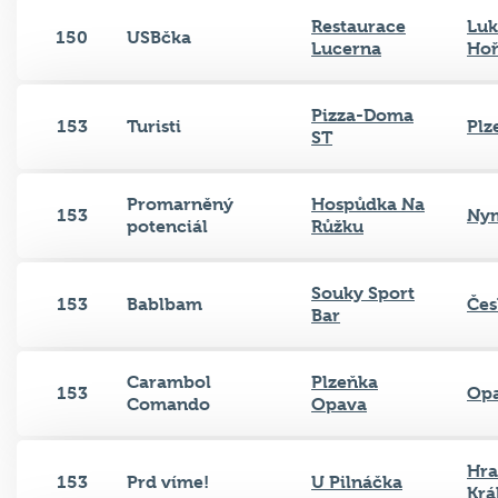
Restaurace
Luk
150
USBčka
Lucerna
Hoř
Pizza-Doma
153
Turisti
Plz
ST
Promarněný
Hospůdka Na
153
Ny
potenciál
Růžku
Souky Sport
153
Bablbam
Čes
Bar
Carambol
Plzeňka
153
Op
Comando
Opava
Hra
153
Prd víme!
U Pilnáčka
Krá