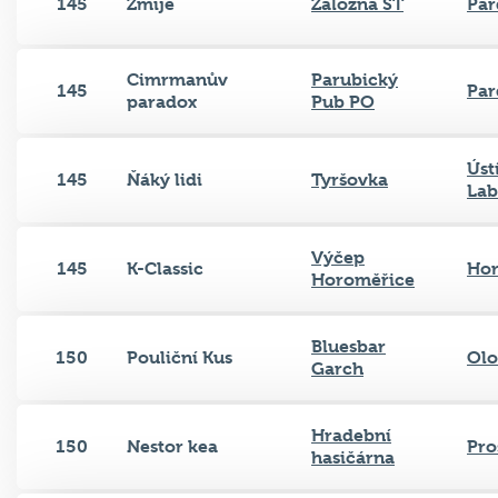
145
Zmije
Záložna ST
Par
Cimrmanův
Parubický
145
Par
paradox
Pub PO
Úst
145
Ňáký lidi
Tyršovka
La
Výčep
145
K-Classic
Hor
Horoměřice
Bluesbar
150
Pouliční Kus
Ol
Garch
Hradební
150
Nestor kea
Pro
hasičárna