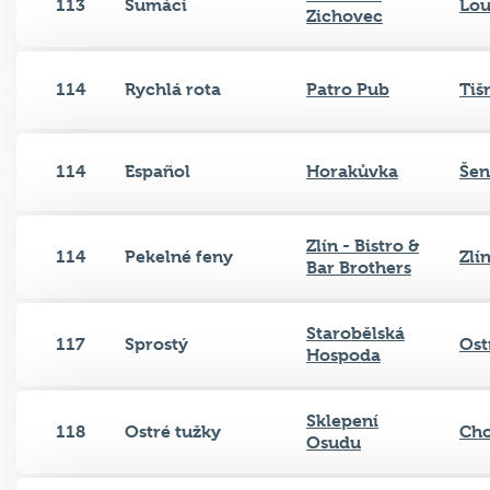
113
Šumáci
Lo
Zichovec
114
Rychlá rota
Patro Pub
Tiš
114
Español
Horakůvka
Še
Zlín - Bistro &
114
Pekelné feny
Zlí
Bar Brothers
Starobělská
117
Sprostý
Ost
Hospoda
Sklepení
118
Ostré tužky
Ch
Osudu