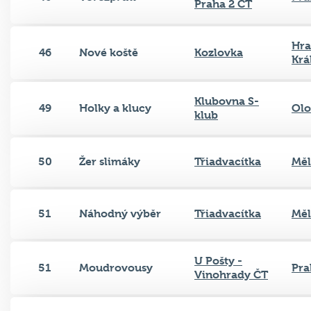
Praha 2 ČT
Hra
46
Nové koště
Kozlovka
Krá
Klubovna S-
49
Holky a klucy
Ol
klub
50
Žer slimáky
Třiadvacítka
Měl
51
Náhodný výběr
Třiadvacítka
Měl
U Pošty -
51
Moudrovousy
Pra
Vinohrady ČT