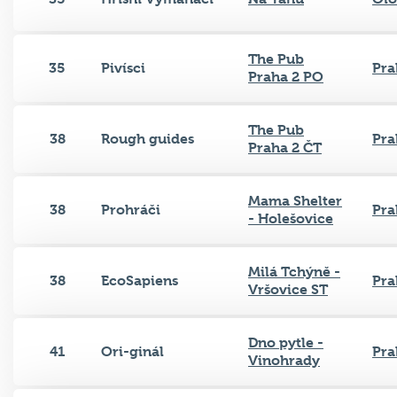
The Pub
35
Pivísci
Pra
Praha 2 PO
The Pub
38
Rough guides
Pra
Praha 2 ČT
Mama Shelter
38
Prohráči
Pra
- Holešovice
Milá Tchýně -
38
EcoSapiens
Pra
Vršovice ST
Dno pytle -
41
Ori-ginál
Pra
Vinohrady