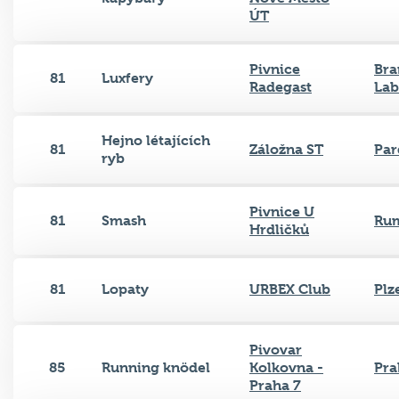
ÚT
Pivnice
Bra
81
Luxfery
Radegast
La
Hejno létajících
81
Záložna ST
Par
ryb
Pivnice U
81
Smash
Ru
Hrdličků
81
Lopaty
URBEX Club
Plz
Pivovar
85
Running knödel
Kolkovna -
Pra
Praha 7