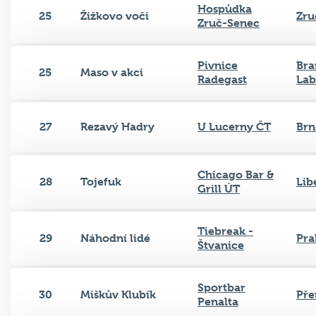
Hospůdka
25
Žižkovo voči
Zru
Zruč-Senec
Pivnice
Bra
25
Maso v akci
Radegast
La
27
Rezavý Hadry
U Lucerny ČT
Brn
Chicago Bar &
28
Tojefuk
Lib
Grill ÚT
Tiebreak -
29
Náhodní lidé
Pra
Štvanice
Sportbar
30
Miškův Klubík
Pře
Penalta