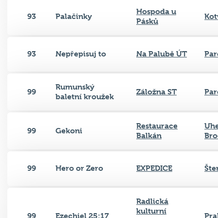
Hospoda u
93
Palačinky
Kot
Pásků
93
Nepřepisuj to
Na Palubě ÚT
Par
Rumunský
99
Záložna ST
Par
baletní kroužek
Restaurace
Uhe
99
Gekoni
Balkán
Bro
99
Hero or Zero
EXPEDICE
Šte
Radlická
kulturní
99
Ezechiel 25:17
Pra