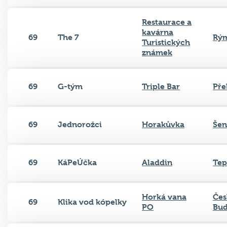
Restaurace a
kavárna
69
The 7
Rý
Turistických
známek
69
G-tým
Triple Bar
Pře
69
Jednorožci
Horakůvka
Še
69
KáPeÚčka
Aladdin
Tep
Horká vana
Čes
69
Klika vod kópelky
PO
Bud