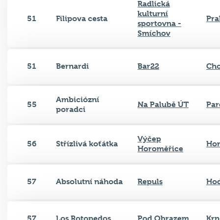
Radlická
kulturní
51
Filipova cesta
Pra
sportovna -
Smíchov
51
Bernardi
Bar22
Ch
Ambiciózní
55
Na Palubě ÚT
Par
poradci
Výčep
56
Střízlivá koťátka
Hor
Horoměřice
57
Absolutní náhoda
Repuls
Ho
57
Los Rotopedos
Pod Obrazem
Krn