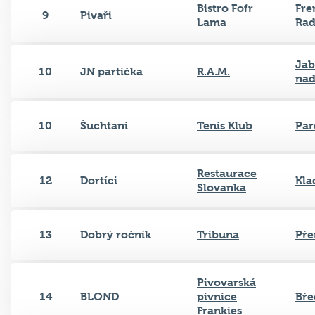
Bistro Fofr
Fre
9
Pivaři
Lama
Ra
Jab
10
JN partička
R.A.M.
nad
10
Šuchtani
Tenis Klub
Par
Restaurace
12
Dortíci
Kla
Slovanka
13
Dobrý ročník
Tribuna
Pře
Pivovarská
14
BLOND
pivnice
Bře
Frankies