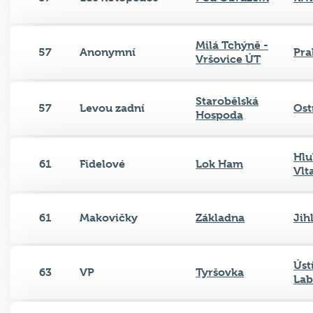
Milá Tchýně -
57
Anonymní
Pra
Vršovice ÚT
Starobělská
57
Levou zadní
Ost
Hospoda
Hlu
61
Fidelové
Lok Ham
Vlt
61
Makovičky
Základna
Jih
Úst
63
VP
Tyršovka
La