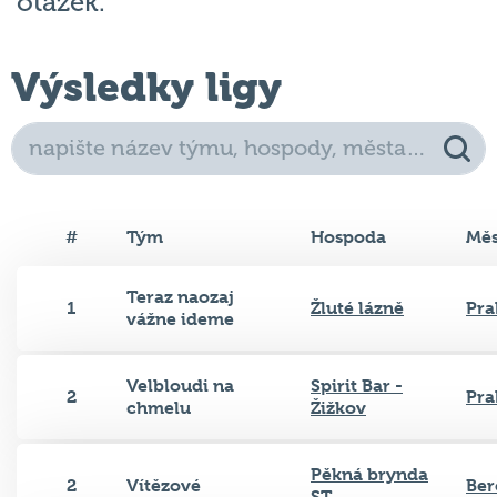
otázek.
Výsledky ligy
#
Tým
Hospoda
Měs
Teraz naozaj
1
Žluté lázně
Pra
vážne ideme
Velbloudi na
Spirit Bar -
2
Pra
chmelu
Žižkov
Pěkná brynda
2
Vítězové
Ber
ST