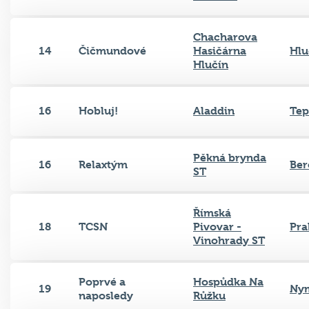
Chacharova
14
Čičmundové
Hasičárna
Hlu
Hlučín
16
Hobluj!
Aladdin
Tep
Pěkná brynda
16
Relaxtým
Ber
ST
Římská
18
TCSN
Pivovar -
Pra
Vinohrady ST
Poprvé a
Hospůdka Na
19
Ny
naposledy
Růžku