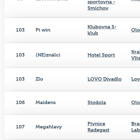
sportovna -
Smíchov
Klubovna S-
103
Pí win
Ol
klub
Kra
103
(NE)ználci
Hotel Sport
Vlt
103
Zlo
LOVO Divadlo
Lov
106
Maidens
Stodola
Ol
Pivnice
Bra
107
Megahlavy
Radegast
La