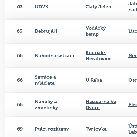
Jab
63
UDVK
Zlatý Jelen
nad
Vodácký
65
Debrujáři
Lit
kemp
Koupák-
66
Náhodná setkání
Ner
Neratovice
Samice a
66
U Rába
Ost
mláďata
Nanuky a
Hasičárna Ve
66
Plz
zmrzlinky
Dvoře
Úst
69
Ptáci rozlítaný
Tyršovka
La