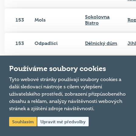
Sokolovna
153
Mols
Roz
Bistro
153
Odpadlíci
Dělnický dům
Jih
Pěkná brynda
153
MA na cestách
Ber
Používáme soubory cookies
ST
Tyto webové stránky používají soubory cookies a
další sledovací nástroje s cílem vylepšení
161
Stará vlčata
Quest lounge
Ost
uživatelského prostředí, zobrazení přizpůsobeného
obsahu a reklam, analýzy návštěvnosti webových
stránek a zjištění zdroje návštěvnosti.
Dolní Benešov
Hasičárna U
161
Bol
United
Horsta
Souhlasím
Upravit mé předvolby
Highway 61
Čes