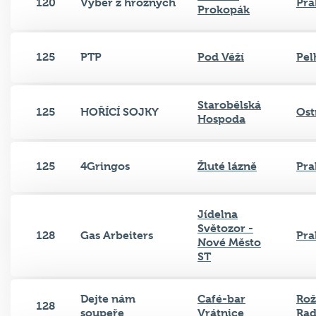
120
Výběr z hrozných
Pra
Prokopák
125
PTP
Pod Věží
Pel
Starobělská
125
HOŘÍCÍ SOJKY
Ost
Hospoda
125
4Gringos
Žluté lázně
Pra
Jídelna
Světozor -
128
Gas Arbeiters
Pra
Nové Město
ST
Dejte nám
Café-bar
Rož
128
soupeře
Vrátnice
Ra