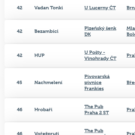
42
Vadan Tonki
U Lucerny ČT
Brn
Plzeňský šenk
Ml
42
Bezambíci
DK
Bol
U Pošty -
42
HUP
Pra
Vinohrady ČT
Pivovarská
45
Nachmelení
pivnice
Bře
Frankies
The Pub
46
Hrobaři
Pra
Praha 2 ST
The Pub
46
Vořežpruti
Pra