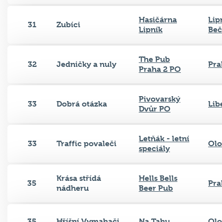
Hasičárna
Lip
31
Zubíci
Lipník
Be
The Pub
32
Jedničky a nuly
Pra
Praha 2 PO
Pivovarský
33
Dobrá otázka
Lib
Dvůr PO
Letňák - letní
33
Traffic povaleči
Ol
speciály
Krása střídá
Hells Bells
35
Pra
nádheru
Beer Pub
35
Hříšní Vymahači
Na Tahu
Ol