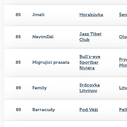
85
Jmelí
Horakůvka
Še
Jazz Tibet
85
NevimDál
Ol
Club
Bull's-eye
Frý
85
Migrující prasata
Sportbar
Mís
Riviéra
Srdcovka
89
Family
Lit
Litvínov
89
Barracudy
Pod Věží
Pel