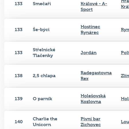
Hra
133
Smečaři
Králové - A-
Krá
Sport
Hostinec
133
Še-býci
Ryn
Rynárec
Střelnické
133
Jordán
Pol
Tlačenky
Radegastovna
138
2,5 chlapa
Zlí
Rex
Holešovská
139
O parník
Hol
Kozlovna
Charlie the
Pivní bar
140
Lo
Unicorn
Zichovec