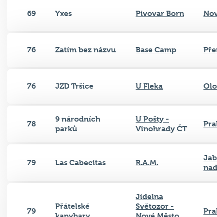
69
Yxes
Pivovar Born
Nov
76
Zatím bez názvu
Base Camp
Pře
76
JZD Tršice
U Fleka
Ol
9 národních
U Pošty -
78
Pra
parků
Vinohrady ČT
Jab
79
Las Cabecitas
R.A.M.
nad
Jídelna
Přátelské
Světozor -
79
Pra
kapybary
Nové Město