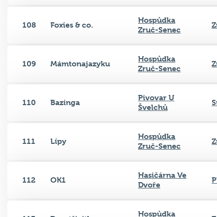
Hospůdka
108
Foxies & co.
Z
Zruč-Senec
Hospůdka
109
Mámtonajazyku
Z
Zruč-Senec
Pivovar U
110
Bazinga
S
Švelchů
Hospůdka
111
Lípy
Z
Zruč-Senec
Hasičárna Ve
112
OK1
P
Dvoře
Hospůdka