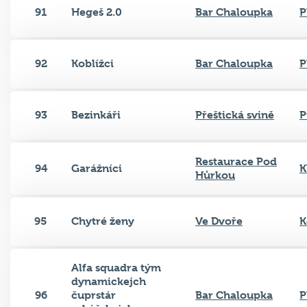
91
Hegeš 2.0
Bar Chaloupka
P
92
Koblížci
Bar Chaloupka
P
93
Bezinkáři
Přeštická svině
P
Restaurace Pod
94
Garážníci
K
Hůrkou
95
Chytré ženy
Ve Dvoře
K
Alfa squadra tým
dynamickejch
96
čuprstár
Bar Chaloupka
P