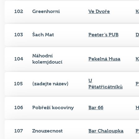
102
Greenhorni
Ve Dvoře
K
103
Šach Mat
Peeter’s PUB
D
Náhodní
104
Pekelná Husa
K
kolemjdoucí
U
105
(zadejte název)
P
Pětatřicátníků
106
Pobřeží kocoviny
Bar 66
H
107
Znouzecnost
Bar Chaloupka
P