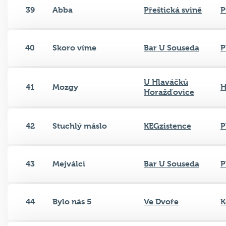
39
Abba
Přeštická svině
P
40
Skoro víme
Bar U Souseda
P
U Hlaváčků
41
Mozgy
H
Horažďovice
42
Stuchlý máslo
KEGzistence
P
43
Mejválci
Bar U Souseda
P
44
Bylo nás 5
Ve Dvoře
K