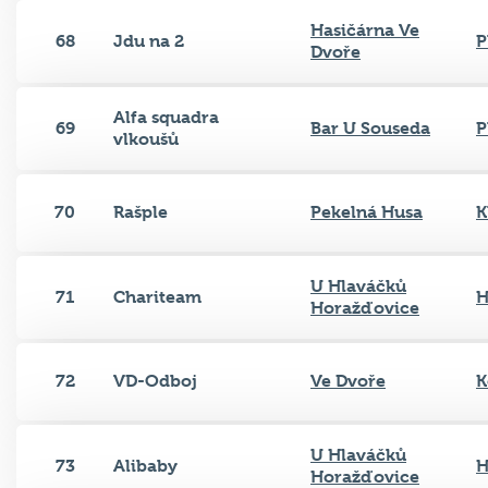
Hasičárna Ve
68
Jdu na 2
P
Dvoře
Alfa squadra
69
Bar U Souseda
P
vlkoušů
70
Rašple
Pekelná Husa
K
U Hlaváčků
71
Chariteam
H
Horažďovice
72
VD-Odboj
Ve Dvoře
K
U Hlaváčků
73
Alibaby
H
Horažďovice