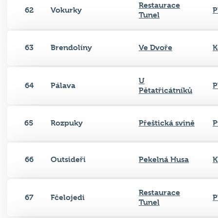
Restaurace
62
Vokurky
P
Tunel
63
Brendolíny
Ve Dvoře
K
U
64
Pálava
P
Pětatřicátníků
65
Rozpuky
Přeštická svině
P
66
Outsideři
Pekelná Husa
K
Restaurace
67
Fčelojedi
P
Tunel