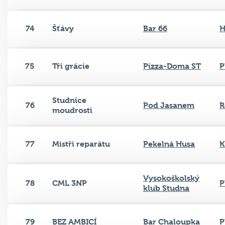
74
Šťávy
Bar 66
H
75
Tři grácie
Pizza-Doma ST
P
Studnice
76
Pod Jasanem
R
moudrosti
77
Mistři reparátu
Pekelná Husa
K
Vysokoškolský
78
CML 3NP
P
klub Studna
79
BEZ AMBICÍ
Bar Chaloupka
P