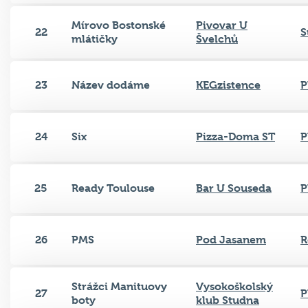
Mírovo Bostonské
Pivovar U
22
S
mlátičky
Švelchů
23
Název dodáme
KEGzistence
P
24
Six
Pizza-Doma ST
P
25
Ready Toulouse
Bar U Souseda
P
26
PMS
Pod Jasanem
R
Strážci Manituovy
Vysokoškolský
27
P
boty
klub Studna