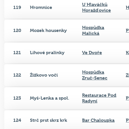
U Hlaváčků
119
Hromnice
H
Horažďovice
Hospůdka
120
Mozek housenky
P
Malická
121
Lihové pralinky
Ve Dvoře
K
Hospůdka
122
Žižkovo voči
Z
Zruč-Senec
Restaurace Pod
123
Myš-Lenka a spol.
P
Radyní
124
Strč prst skrz krk
Bar Chaloupka
P