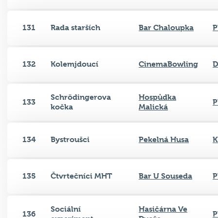
131
Rada starších
Bar Chaloupka
P
132
Kolemjdoucí
CinemaBowling
D
Schrödingerova
Hospůdka
133
P
kočka
Malická
134
Bystroušci
Pekelná Husa
K
135
Čtvrtečníci MHT
Bar U Souseda
P
Sociální
Hasičárna Ve
136
P