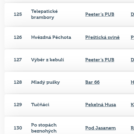
Telepatické
125
Peeter’s PUB
D
brambory
126
Hvězdná Pěchota
Přeštická svině
P
127
Výběr z kebulí
Peeter’s PUB
D
128
Mladý pušky
Bar 66
H
129
Tučňáci
Pekelná Husa
K
Po stopách
130
Pod Jasanem
R
beznohých