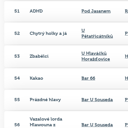
51
ADHD
Pod Jasanem
R
U
52
Chytrý holky a já
P
Pětatřicátníků
U Hlaváčků
53
Zbabělci
H
Horažďovice
54
Kakao
Bar 66
H
55
Prázdné hlavy
Bar U Souseda
P
Vazalové lorda
56
Hlawouna z
Bar U Souseda
P