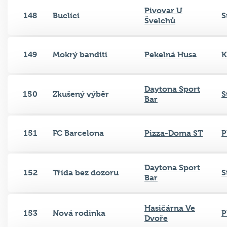
Pivovar U
148
Buclíci
S
Švelchů
149
Mokrý banditi
Pekelná Husa
K
Daytona Sport
150
Zkušený výběr
S
Bar
151
FC Barcelona
Pizza-Doma ST
P
Daytona Sport
152
Třída bez dozoru
S
Bar
Hasičárna Ve
153
Nová rodinka
P
Dvoře