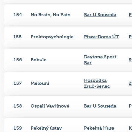
154
No Brain, No Pain
Bar U Souseda
P
155
Proktopsychologie
Pizza-Doma ÚT
P
Daytona Sport
156
Bobule
S
Bar
Hospůdka
157
Melouni
Z
Zruč-Senec
158
Ospalí Vavřínové
Bar U Souseda
P
159
Pekelný ústav
Pekelná Husa
K