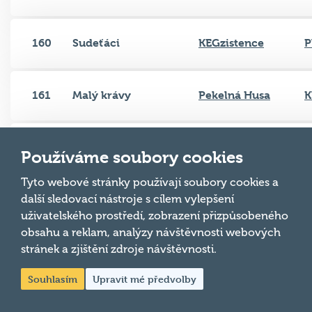
160
Sudeťáci
KEGzistence
P
161
Malý krávy
Pekelná Husa
K
Speciální tygří
162
Pizza-Doma ÚT
P
Používáme soubory cookies
mňamky
Tyto webové stránky používají soubory cookies a
Schrödingerova
Hospůdka
další sledovací nástroje s cílem vylepšení
163
Z
kočka
Zruč-Senec
uživatelského prostředí, zobrazení přizpůsobeného
obsahu a reklam, analýzy návštěvnosti webových
stránek a zjištění zdroje návštěvnosti.
164
Sudeťáci 67
Pizza-Doma ST
P
Souhlasím
Upravit mé předvolby
Restaurace Pod