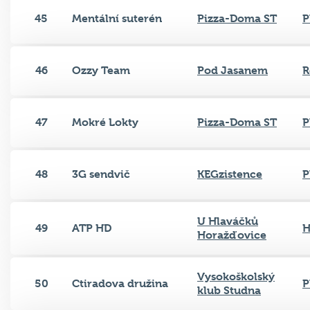
45
Mentální suterén
Pizza-Doma ST
P
46
Ozzy Team
Pod Jasanem
R
47
Mokré Lokty
Pizza-Doma ST
P
48
3G sendvič
KEGzistence
P
U Hlaváčků
49
ATP HD
H
Horažďovice
Vysokoškolský
50
Ctiradova družina
P
klub Studna