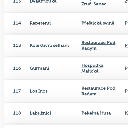
113
Dvaatřicitka
Z
Zruč-Senec
114
Repetenti
Přeštická svině
P
Restaurace Pod
115
Kolektivní selhání
P
Radyní
Hospůdka
116
Gurmáni
P
Malická
Restaurace Pod
117
Los Inos
P
Radyní
118
Labužníci
Pekelná Husa
K