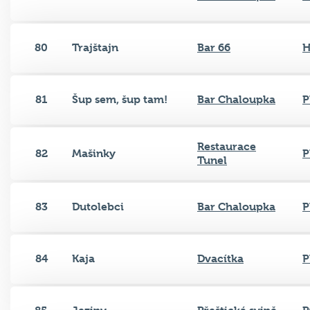
80
Trajštajn
Bar 66
H
81
Šup sem, šup tam!
Bar Chaloupka
P
Restaurace
82
Mašinky
P
Tunel
83
Dutolebci
Bar Chaloupka
P
84
Kaja
Dvacítka
P