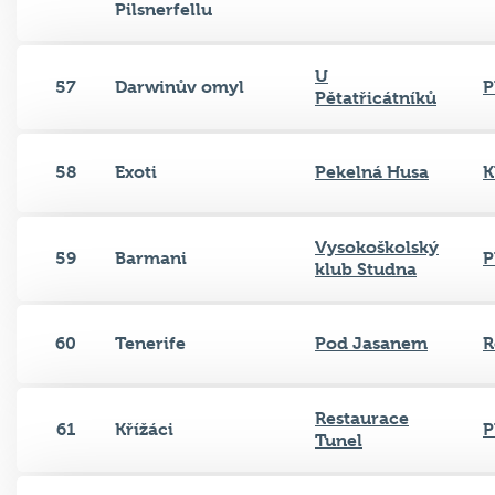
Pilsnerfellu
U
57
Darwinův omyl
P
Pětatřicátníků
58
Exoti
Pekelná Husa
K
Vysokoškolský
59
Barmani
P
klub Studna
60
Tenerife
Pod Jasanem
R
Restaurace
61
Křížáci
P
Tunel