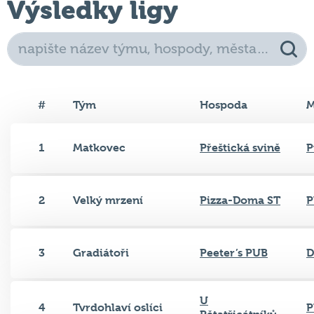
Výsledky ligy
#
Tým
Hospoda
M
1
Matkovec
Přeštická svině
P
2
Velký mrzení
Pizza-Doma ST
P
3
Gradiátoři
Peeter’s PUB
D
U
4
Tvrdohlaví oslíci
P