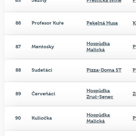
85
Jeziny
Přeštická svině
P
86
Profesor Kuře
Pekelná Husa
K
Hospůdka
87
Mentosky
P
Malická
88
Sudeťáci
Pizza-Doma ST
P
Hospůdka
89
Červeňáci
Z
Zruč-Senec
Hospůdka
90
Kuliočka
P
Malická