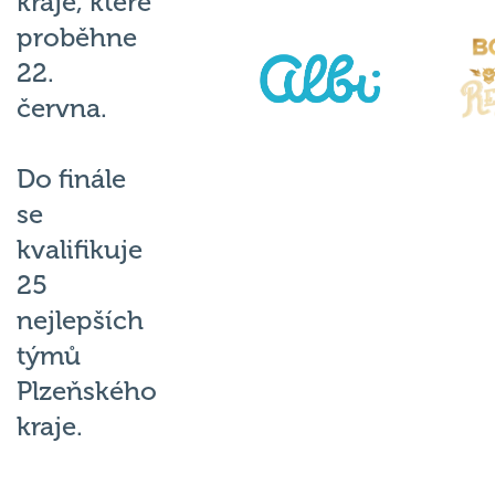
kraje, které
proběhne
22.
června.
Do finále
se
kvalifikuje
25
nejlepších
týmů
Plzeňského
kraje.