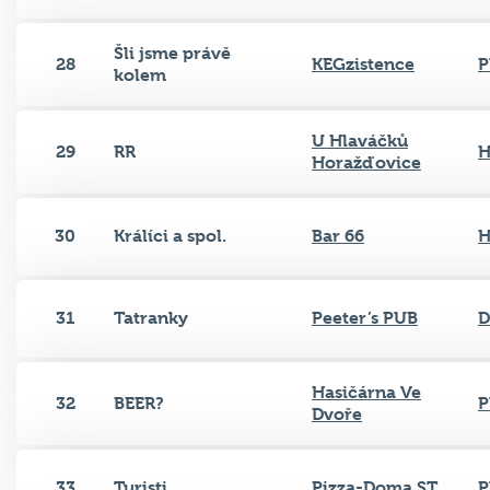
Šli jsme právě
28
KEGzistence
P
kolem
U Hlaváčků
29
RR
H
Horažďovice
30
Králíci a spol.
Bar 66
H
31
Tatranky
Peeter’s PUB
D
Hasičárna Ve
32
BEER?
P
Dvoře
33
Turisti
Pizza-Doma ST
P