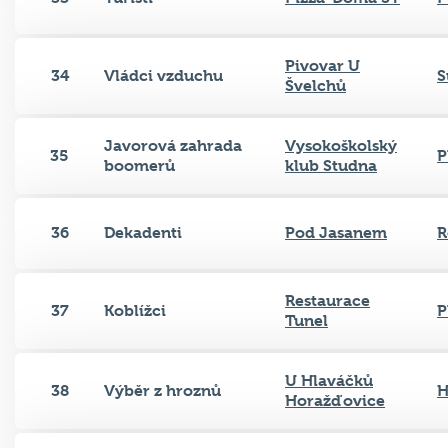
Pivovar U
34
Vládci vzduchu
S
Švelchů
Javorová zahrada
Vysokoškolský
35
P
boomerů
klub Studna
36
Dekadenti
Pod Jasanem
R
Restaurace
37
Koblížci
P
Tunel
U Hlaváčků
38
Výběr z hroznů
H
Horažďovice