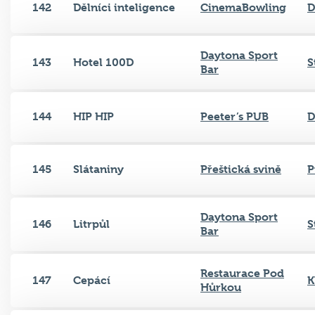
142
Dělníci inteligence
CinemaBowling
D
Daytona Sport
143
Hotel 100D
S
Bar
144
HIP HIP
Peeter’s PUB
D
145
Slátaniny
Přeštická svině
P
Daytona Sport
146
Litrpůl
S
Bar
Restaurace Pod
147
Cepácí
K
Hůrkou