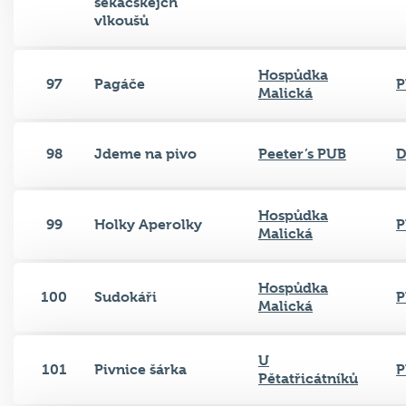
sekáčskejch
vlkoušů
Hospůdka
97
Pagáče
P
Malická
98
Jdeme na pivo
Peeter’s PUB
D
Hospůdka
99
Holky Aperolky
P
Malická
Hospůdka
100
Sudokáři
P
Malická
U
101
Pivnice šárka
P
Pětatřicátníků