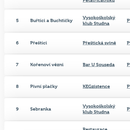
Pětatřicátníků
Vysokoškolský
5
Buřtíci a Buchtičky
P
klub Studna
6
Přeštíci
Přeštická svině
P
7
Kořenoví vězni
Bar U Souseda
P
8
Pivní plačky
KEGzistence
P
Vysokoškolský
9
Sebranka
P
klub Studna
Restaurace