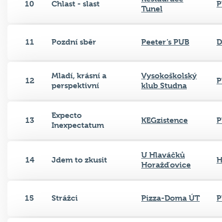
10
Chlast - slast
P
Tunel
11
Pozdní sběr
Peeter’s PUB
D
Mladí, krásní a
Vysokoškolský
12
P
perspektivní
klub Studna
Expecto
13
KEGzistence
P
Inexpectatum
U Hlaváčků
14
Jdem to zkusit
H
Horažďovice
15
Strážci
Pizza-Doma ÚT
P