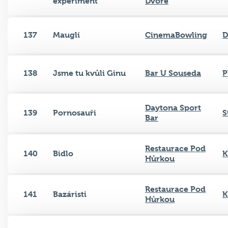
experiment
Dvoře
137
Mauglí
CinemaBowling
D
138
Jsme tu kvůli Ginu
Bar U Souseda
P
Daytona Sport
139
Pornosauři
S
Bar
Restaurace Pod
140
Bidlo
K
Hůrkou
Restaurace Pod
141
Bazáristi
K
Hůrkou