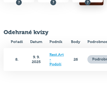
Odehrané kvízy
Pořadí
Datum
Podnik
Body
Podrobnos
Rest.Art
9. 9.
Podrobn
8.
-
26
2025
Podolí