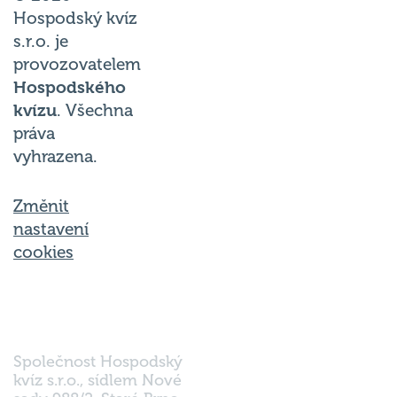
Hospodský kvíz
s.r.o. je
provozovatelem
Hospodského
kvízu
. Všechna
práva
vyhrazena.
Změnit
nastavení
cookies
Společnost Hospodský
kvíz s.r.o., sídlem Nové