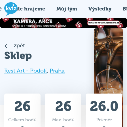
é
Kde hrajeme
Můj tým
Výsledky
B
zpět
Sklep
Rest.Art - Podolí
,
Praha
26
26
26.0
Celkem bodů
Max. bodů
Průměr