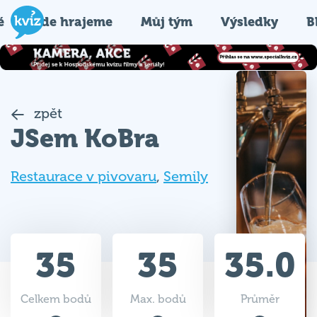
é
Kde hrajeme
Můj tým
Výsledky
B
zpět
JSem KoBra
Restaurace v pivovaru
,
Semily
35
35
35.0
Celkem bodů
Max. bodů
Průměr