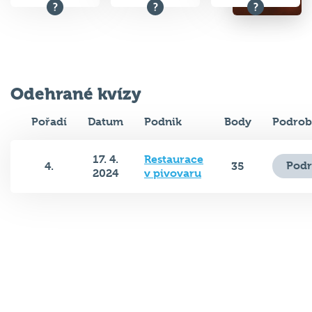
Odehrané kvízy
Pořadí
Datum
Podnik
Body
Podrob
17. 4.
Restaurace
Podr
4.
35
2024
v pivovaru