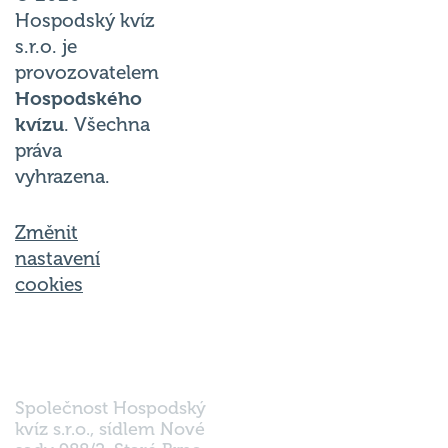
Hospodský kvíz
s.r.o. je
provozovatelem
Hospodského
kvízu
. Všechna
práva
vyhrazena.
Změnit
nastavení
cookies
Společnost Hospodský
kvíz s.r.o., sídlem Nové