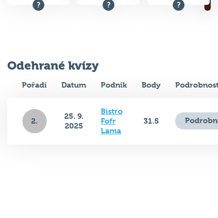
Odehrané kvízy
Pořadí
Datum
Podnik
Body
Podrobnost
Bistro
25. 9.
Podrobn
2.
Fofr
31.5
2025
Lama