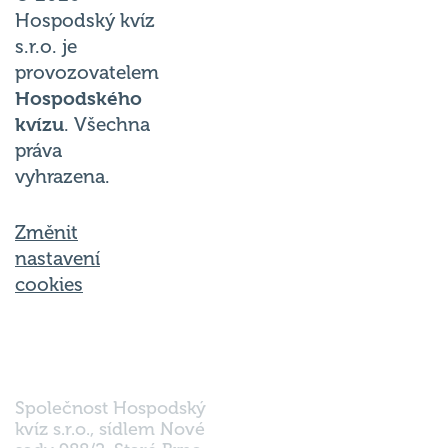
Hospodský kvíz
s.r.o. je
provozovatelem
Hospodského
kvízu
. Všechna
práva
vyhrazena.
Změnit
nastavení
cookies
Společnost Hospodský
kvíz s.r.o., sídlem Nové