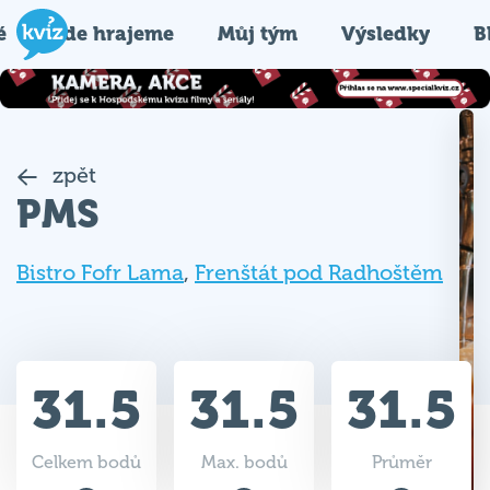
é
Kde hrajeme
Můj tým
Výsledky
B
zpět
PMS
Bistro Fofr Lama
,
Frenštát pod Radhoštěm
31.5
31.5
31.5
Celkem bodů
Max. bodů
Průměr