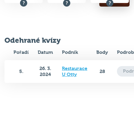
Odehrané kvízy
Pořadí
Datum
Podnik
Body
Podrob
26. 3.
Restaurace
Podr
5.
28
2024
U Otty