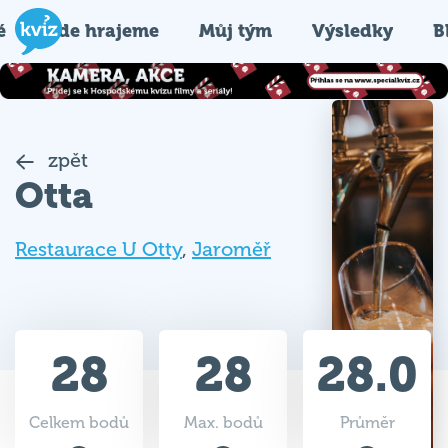
é
Kde hrajeme
Můj tým
Výsledky
B
zpět
Otta
Restaurace U Otty
,
Jaroměř
28
28
28.0
Celkem bodů
Max. bodů
Průměr