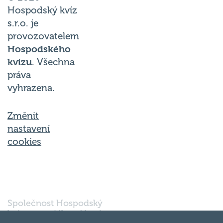
Hospodský kvíz
s.r.o. je
provozovatelem
Hospodského
kvízu
. Všechna
práva
vyhrazena.
Změnit
nastavení
cookies
Společnost Hospodský
kvíz s.r.o., sídlem Nové