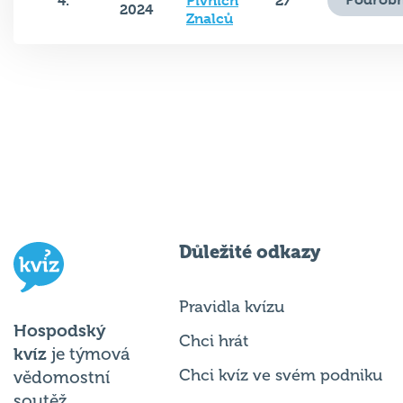
4.
Pivních
27
2024
Znalců
Důležité odkazy
Pravidla kvízu
Hospodský
Chci hrát
kvíz
je týmová
Chci kvíz ve svém podniku
vědomostní
soutěž