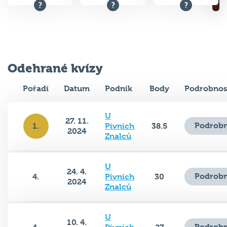
Odehrané kvízy
Pořadí
Datum
Podnik
Body
Podrobnos
U
27. 11.
Podrobn
1.
Pivních
38.5
2024
Znalců
U
24. 4.
Podrobn
4.
Pivních
30
2024
Znalců
U
10. 4.
Podrobn