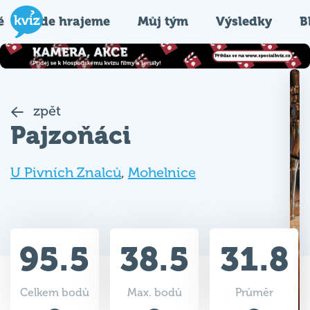
é
Kde hrajeme
Můj tým
Výsledky
B
zpět
Pajzoňáci
U Pivních Znalců
,
Mohelnice
95.5
38.5
31.8
Celkem bodů
Max. bodů
Průměr