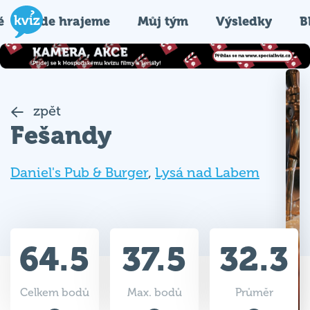
é
Kde hrajeme
Můj tým
Výsledky
B
zpět
Fešandy
Daniel's Pub & Burger
,
Lysá nad Labem
64.5
37.5
32.3
Celkem bodů
Max. bodů
Průměr