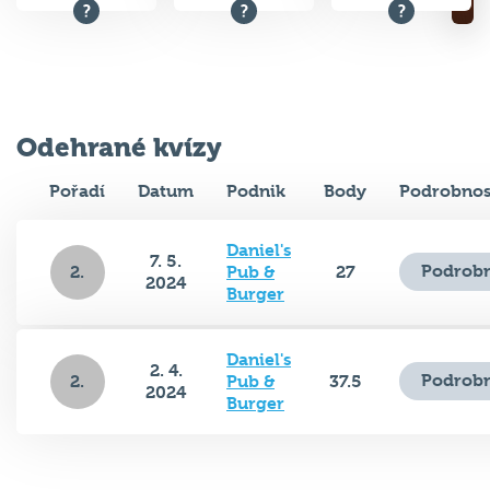
Odehrané kvízy
Pořadí
Datum
Podnik
Body
Podrobnos
Daniel's
7. 5.
Podrobn
2.
Pub &
27
2024
Burger
Daniel's
2. 4.
Podrobn
2.
Pub &
37.5
2024
Burger