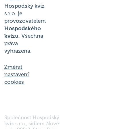
Hospodský kvíz
s.r.o. je
provozovatelem
Hospodského
kvízu
. Všechna
práva
vyhrazena.
Změnit
nastavení
cookies
Společnost Hospodský
kvíz s.r.o., sídlem Nové