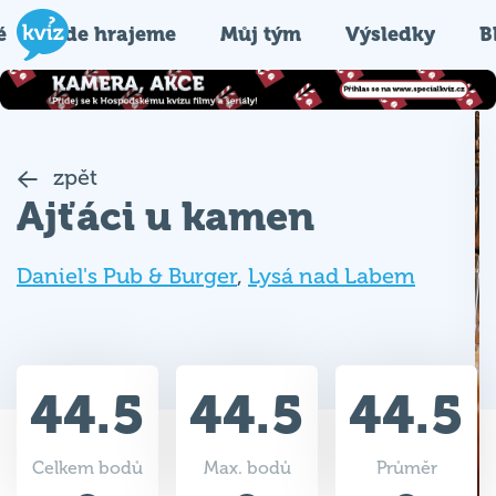
é
Kde hrajeme
Můj tým
Výsledky
B
zpět
Ajťáci u kamen
Daniel's Pub & Burger
,
Lysá nad Labem
44.5
44.5
44.5
Celkem bodů
Max. bodů
Průměr