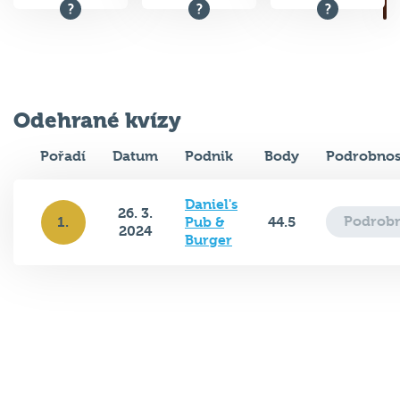
Odehrané kvízy
Pořadí
Datum
Podnik
Body
Podrobnos
Daniel's
26. 3.
Podrobn
1.
Pub &
44.5
2024
Burger