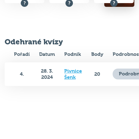
Odehrané kvízy
Pořadí
Datum
Podnik
Body
Podrobnos
28. 3.
Pivnice
Podrobn
4.
20
2024
Šenk