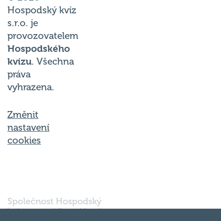
Hospodský kvíz
s.r.o. je
provozovatelem
Hospodského
kvízu
. Všechna
práva
vyhrazena.
Změnit
nastavení
cookies
Společnost Hospodský
kvíz s.r.o., sídlem Nové