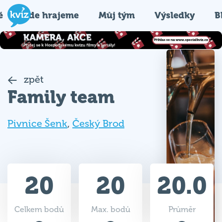
é
Kde hrajeme
Můj tým
Výsledky
B
zpět
Family team
Pivnice Šenk
,
Český Brod
20
20
20.0
Celkem bodů
Max. bodů
Průměr