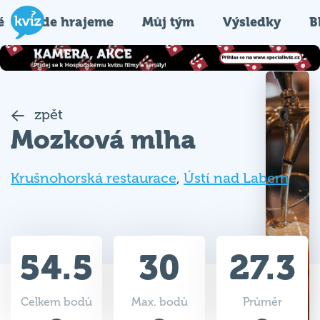
é
Kde hrajeme
Můj tým
Výsledky
B
zpět
Mozková mlha
Krušnohorská restaurace
,
Ústí nad Labem
54.5
30
27.3
Celkem bodů
Max. bodů
Průměr