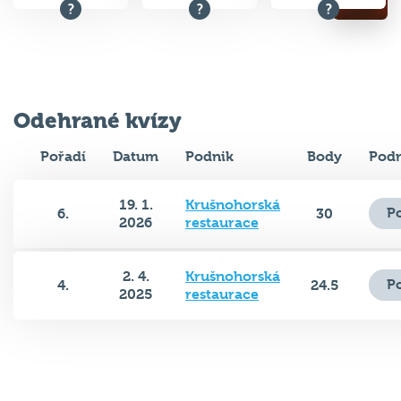
Odehrané kvízy
Pořadí
Datum
Podnik
Body
Podr
19. 1.
Krušnohorská
P
6.
30
2026
restaurace
2. 4.
Krušnohorská
P
4.
24.5
2025
restaurace