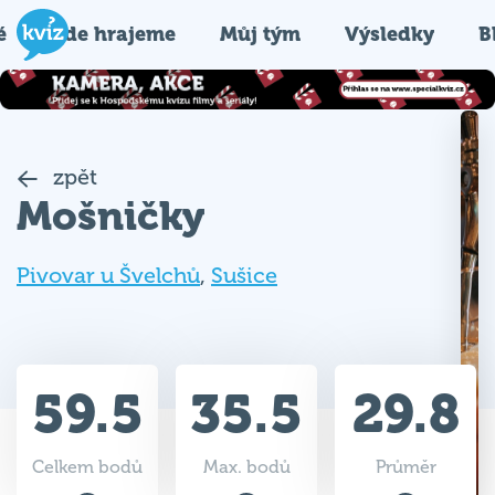
é
Kde hrajeme
Můj tým
Výsledky
B
zpět
Mošničky
Pivovar u Švelchů
,
Sušice
59.5
35.5
29.8
Celkem bodů
Max. bodů
Průměr