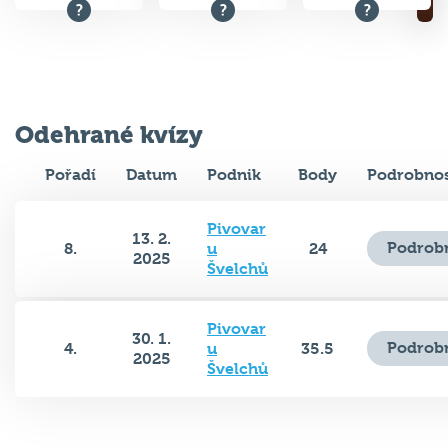
Odehrané kvízy
Pořadí
Datum
Podnik
Body
Podrobnos
Pivovar
13. 2.
Podrobn
8.
u
24
2025
Švelchů
Pivovar
30. 1.
Podrobn
4.
u
35.5
2025
Švelchů