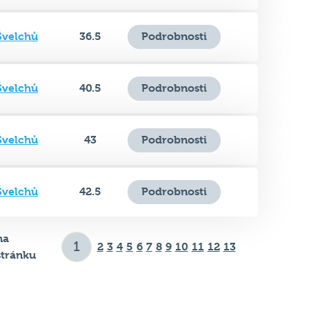
Švelchů
36.5
Podrobnosti
Švelchů
40.5
Podrobnosti
Švelchů
43
Podrobnosti
Švelchů
42.5
Podrobnosti
na
2
3
4
5
6
7
8
9
10
11
12
13
stránku