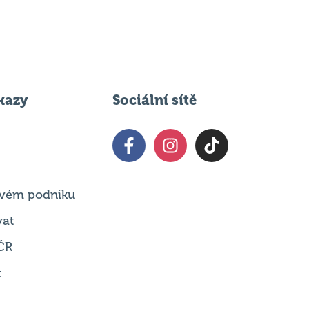
kazy
Sociální sítě
 svém podniku
vat
ČR
t