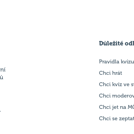
Důležité od
Pravidla kvízu
ní
Chci hrát
ků
Chci kvíz ve
Chci modero
Chci jet na M
.
Chci se zepta