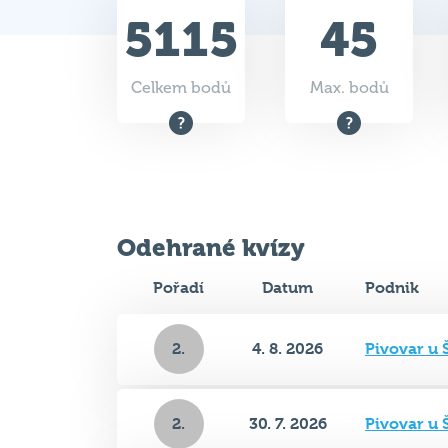
5115
45
Celkem bodů
Max. bodů
Odehrané kvízy
Pořadí
Datum
Podnik
2.
4. 8. 2026
Pivovar u 
2.
30. 7. 2026
Pivovar u 