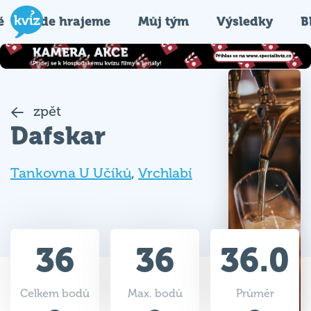
é
Kde hrajeme
Můj tým
Výsledky
B
zpět
Dafskar
Tankovna U Učíků
,
Vrchlabí
36
36
36.0
Celkem bodů
Max. bodů
Průměr