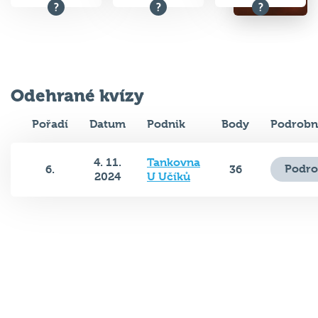
Odehrané kvízy
Pořadí
Datum
Podnik
Body
Podrobn
4. 11.
Tankovna
Podro
6.
36
2024
U Učíků