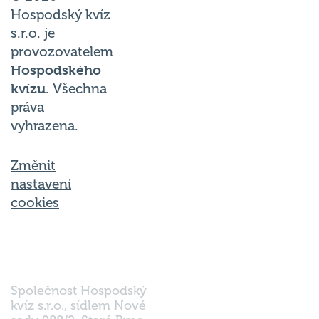
Hospodský kvíz
s.r.o. je
provozovatelem
Hospodského
kvízu
. Všechna
práva
vyhrazena.
Změnit
nastavení
cookies
Společnost Hospodský
kvíz s.r.o., sídlem Nové