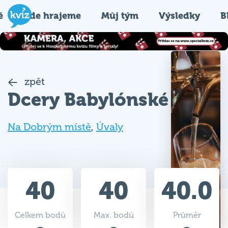
é
Kde hrajeme
Můj tým
Výsledky
B
zpět
Dcery Babylónské
Na Dobrým místě
,
Úvaly
40
40
40.0
Celkem bodů
Max. bodů
Průměr