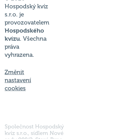
Hospodský kvíz
s.r.o. je
provozovatelem
Hospodského
kvízu
. Všechna
práva
vyhrazena.
Změnit
nastavení
cookies
Společnost Hospodský
kvíz s.r.o., sídlem Nové
sady 988/2, Staré Brno,