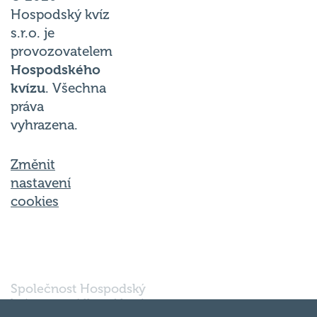
Hospodský kvíz
s.r.o. je
provozovatelem
Hospodského
kvízu
. Všechna
práva
vyhrazena.
Změnit
nastavení
cookies
Společnost Hospodský
kvíz s.r.o., sídlem Nové