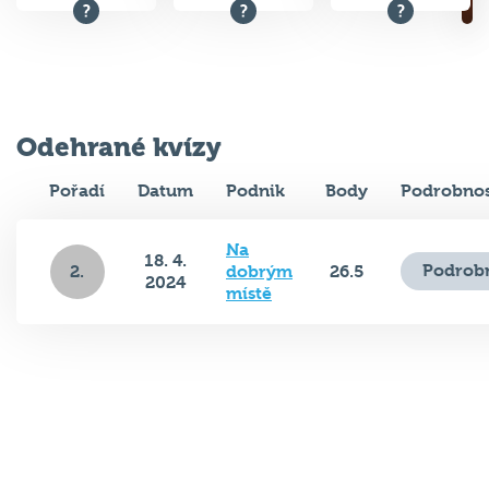
Odehrané kvízy
Pořadí
Datum
Podnik
Body
Podrobnos
Na
18. 4.
Podrobn
2.
dobrým
26.5
2024
místě