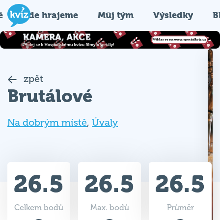
é
Kde hrajeme
Můj tým
Výsledky
B
zpět
Brutálové
Na dobrým místě
,
Úvaly
26.5
26.5
26.5
Celkem bodů
Max. bodů
Průměr