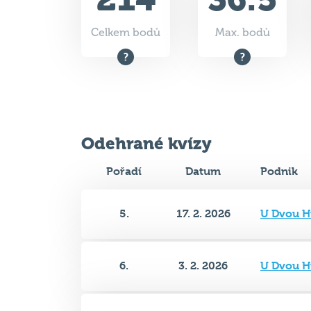
Odehrané kvízy
Pořadí
Datum
Podnik
5.
17. 2. 2026
U Dvou H
6.
3. 2. 2026
U Dvou H
6.
27. 1. 2026
U Dvou H