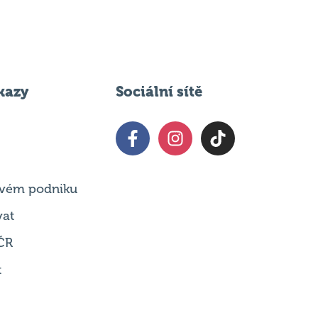
kazy
Sociální sítě
 svém podniku
vat
ČR
t