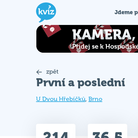
Jdeme p
zpět
První a poslední
U Dvou Hřebíčků
,
Brno
214
36.5
Celkem bodů
Max. bodů