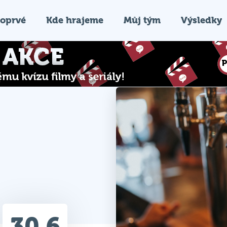
oprvé
Kde hrajeme
Můj tým
Výsledky
30.6
Průměr