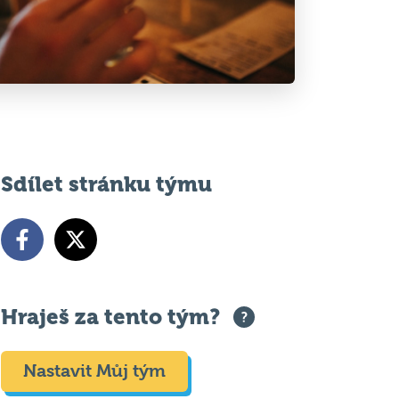
Sdílet stránku týmu
Hraješ za tento tým?
Nastavit Můj tým