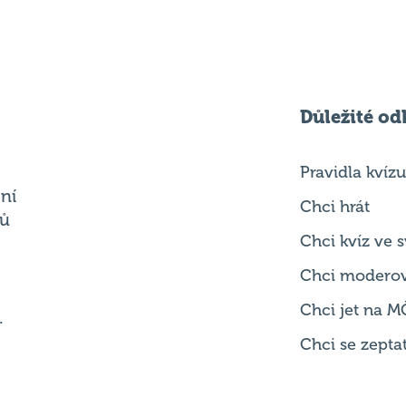
Důležité od
Pravidla kvízu
ní
Chci hrát
ků
Chci kvíz ve
Chci modero
Chci jet na M
.
Chci se zepta