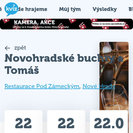
é
Kde hrajeme
Můj tým
Výsledky
B
zpět
Novohradské buchty a
Tomáš
Restaurace Pod Zámeckým
,
Nové Hrady
22
22
22.0