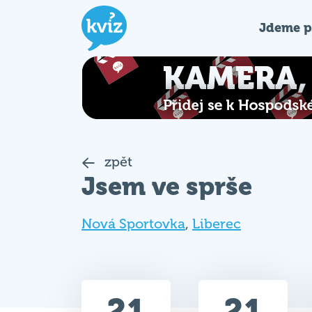
Jdeme p
zpět
Jsem ve sprše
Nová Sportovka
,
Liberec
21
21
Celkem bodů
Max. bodů