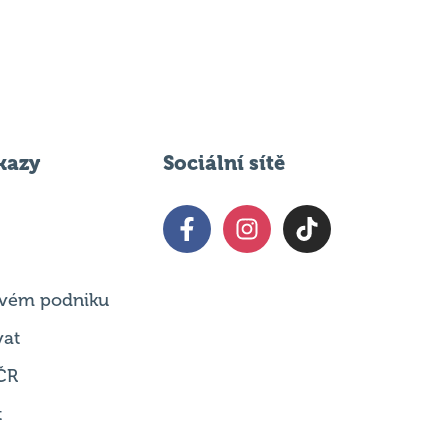
kazy
Sociální sítě
 svém podniku
vat
ČR
t