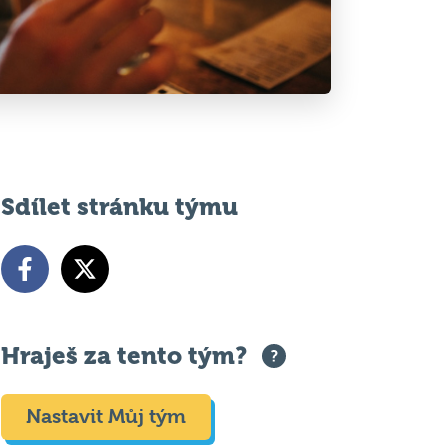
Sdílet stránku týmu
Hraješ za tento tým?
Nastavit Můj tým