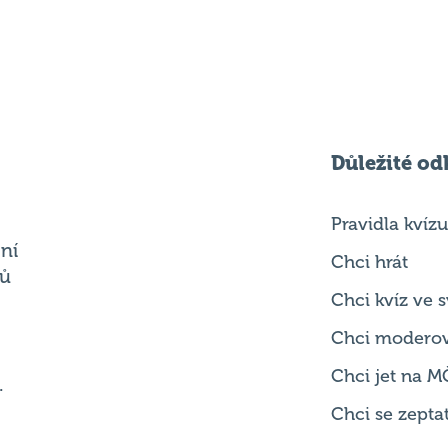
Důležité od
Pravidla kvízu
ní
Chci hrát
ků
Chci kvíz ve
Chci modero
Chci jet na M
.
Chci se zepta