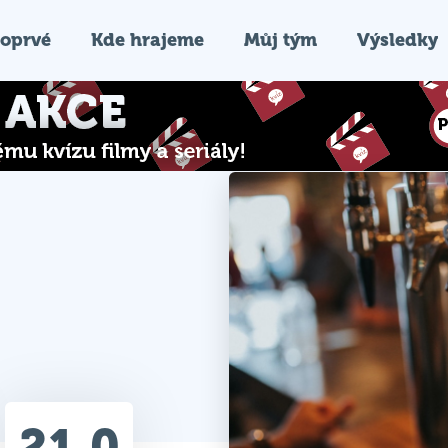
oprvé
Kde hrajeme
Můj tým
Výsledky
21.0
Průměr