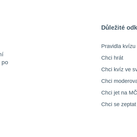
Důležité od
Pravidla kvízu
ní
Chci hrát
ů po
Chci kvíz ve 
Chci moderova
Chci jet na M
.
Chci se zeptat