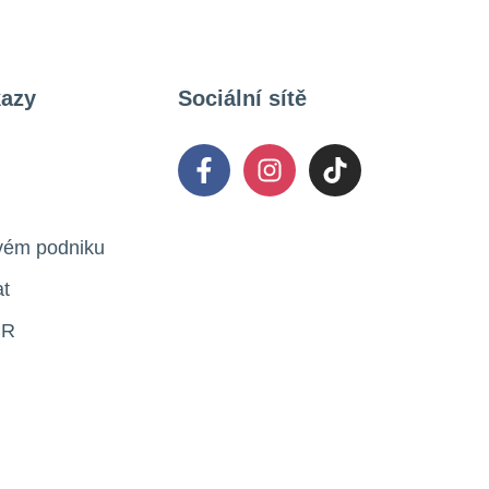
kazy
Sociální sítě
svém podniku
t
ČR