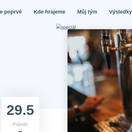
e poprvé
Kde hrajeme
Můj tým
Výsledky
29.5
Průměr