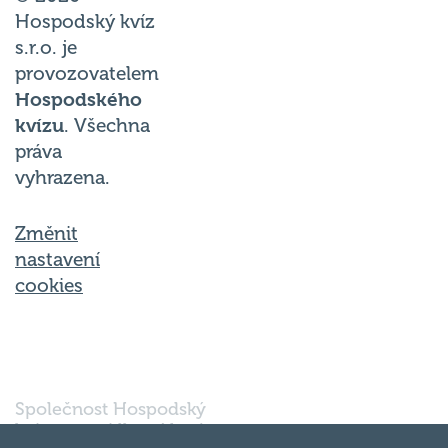
Hospodský kvíz
s.r.o. je
provozovatelem
Hospodského
kvízu
. Všechna
práva
vyhrazena.
Změnit
nastavení
cookies
Společnost Hospodský
kvíz s.r.o., sídlem Nové