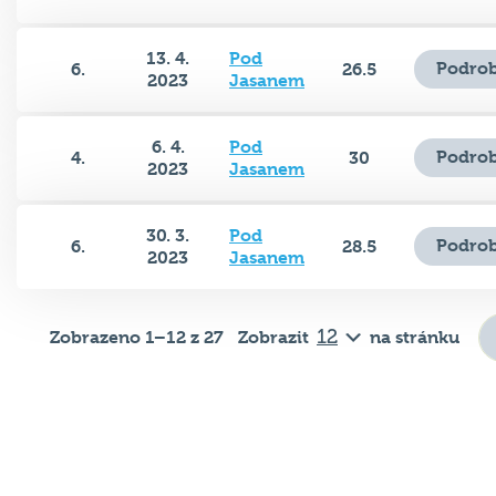
13. 4.
Pod
Podrob
6.
26.5
2023
Jasanem
6. 4.
Pod
Podrob
4.
30
2023
Jasanem
30. 3.
Pod
Podrob
6.
28.5
2023
Jasanem
Zobrazeno 1–12 z 27
Zobrazit
na stránku