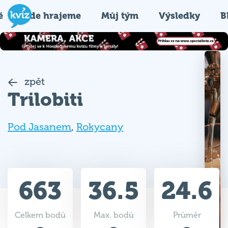
é
Kde hrajeme
Můj tým
Výsledky
B
zpět
Trilobiti
Pod Jasanem
,
Rokycany
663
36.5
24.6
Celkem bodů
Max. bodů
Průměr