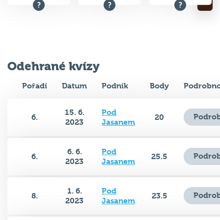
Odehrané kvízy
Pořadí
Datum
Podnik
Body
Podrobno
15. 6.
Pod
Podrob
6.
20
2023
Jasanem
6. 6.
Pod
Podrob
6.
25.5
2023
Jasanem
1. 6.
Pod
Podrob
8.
23.5
2023
Jasanem