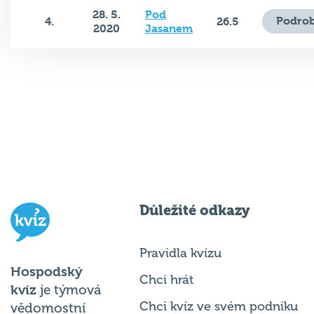
28. 5.
Pod
Podrob
4.
26.5
2020
Jasanem
Důležité odkazy
Pravidla kvízu
Hospodský
Chci hrát
kvíz
je týmová
Chci kvíz ve svém podniku
vědomostní