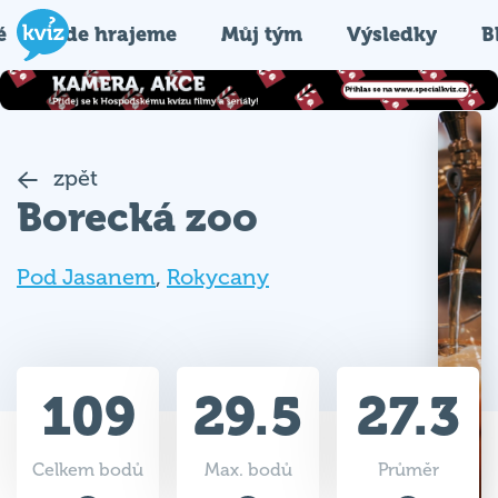
é
Kde hrajeme
Můj tým
Výsledky
B
zpět
Borecká zoo
Pod Jasanem
,
Rokycany
109
29.5
27.3
Celkem bodů
Max. bodů
Průměr