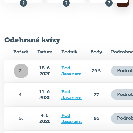
Odehrané kvízy
Pořadí
Datum
Podnik
Body
Podrobno
18. 6.
Pod
Podrob
2.
29.5
2020
Jasanem
11. 6.
Pod
Podrob
4.
27
2020
Jasanem
4. 6.
Pod
Podrob
5.
26
2020
Jasanem