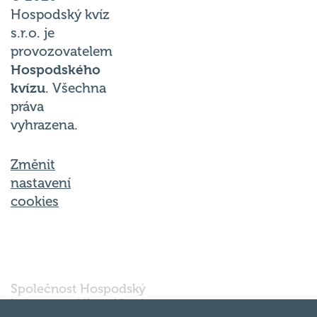
Hospodský kvíz
s.r.o. je
provozovatelem
Hospodského
kvízu
. Všechna
práva
vyhrazena.
Změnit
nastavení
cookies
Společnost Hospodský
kvíz s.r.o., sídlem Nové