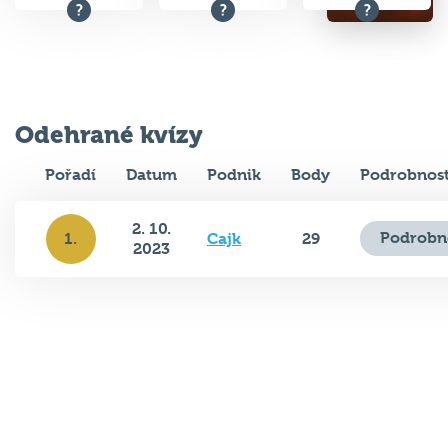
Odehrané kvízy
Pořadí
Datum
Podnik
Body
Podrobnost
2. 10.
Podrobn
1.
Cajk
29
2023