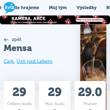
é
Kde hrajeme
Můj tým
Výsledky
B
zpět
Mensa
Cajk
,
Ústí nad Labem
29
29
29.0
Celkem bodů
Max. bodů
Průměr