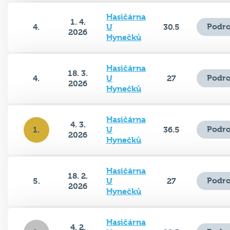
Hasičárna
1. 4.
Podro
4.
U
30.5
2026
Hynečků
Hasičárna
18. 3.
Podro
4.
U
27
2026
Hynečků
Hasičárna
4. 3.
Podro
1.
U
36.5
2026
Hynečků
Hasičárna
18. 2.
Podro
5.
U
27
2026
Hynečků
Hasičárna
4. 2.