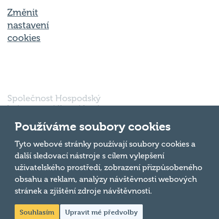
Změnit
nastavení
cookies
Společnost Hospodský
kvíz s.r.o., sídlem Nové
sady 988/2, Staré Brno,
Používáme soubory cookies
602 00 Brno, IČ:
03980138, DIČ:
Nahoru
Tyto webové stránky používají soubory cookies a
CZ03980138 je vedena
další sledovací nástroje s cílem vylepšení
pod spisovou značkou
uživatelského prostředí, zobrazení přizpůsobeného
a oddílem 90428 C u
obsahu a reklam, analýzy návštěvnosti webových
Krajského soudu v
Brně.
stránek a zjištění zdroje návštěvnosti.
Souhlasím
Upravit mé předvolby