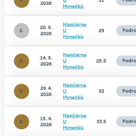
3.
U
31
2026
Hynečků
Hasičárna
20. 5.
Podro
2.
U
29
2026
Hynečků
Hasičárna
14. 5.
Podro
3.
U
25.5
2026
Hynečků
Hasičárna
29. 4.
Podro
3.
U
33
2026
Hynečků
Hasičárna
15. 4.
Podro
3.
U
33.5
2026
Hynečků