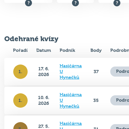
Odehrané kvízy
Pořadí
Datum
Podnik
Body
Podrobn
Hasičárna
17. 6.
Podro
1.
U
37
2026
Hynečků
Hasičárna
10. 6.
Podro
1.
U
35
2026
Hynečků
Hasičárna
27. 5.
Podro