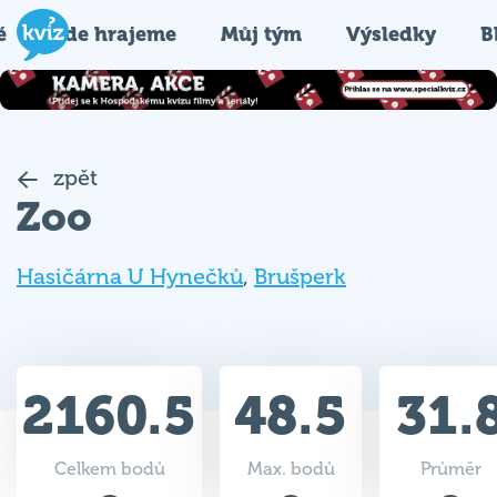
é
Kde hrajeme
Můj tým
Výsledky
B
zpět
Zoo
Hasičárna U Hynečků
,
Brušperk
2160.5
48.5
31.
Celkem bodů
Max. bodů
Průměr