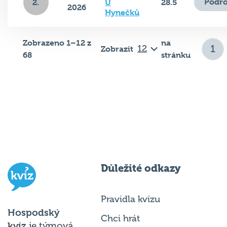
Podro
2.
U
28.5
2026
Hynečků
Zobrazeno 1–12 z
na
Zobrazit
68
stránku
Důležité odkazy
Pravidla kvízu
Hospodský
Chci hrát
kvíz
je týmová