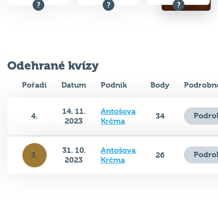
Odehrané kvízy
Pořadí
Datum
Podnik
Body
Podrobno
14. 11.
Antošova
Podro
4.
34
2023
Krčma
31. 10.
Antošova
Podro
3.
26
2023
Krčma