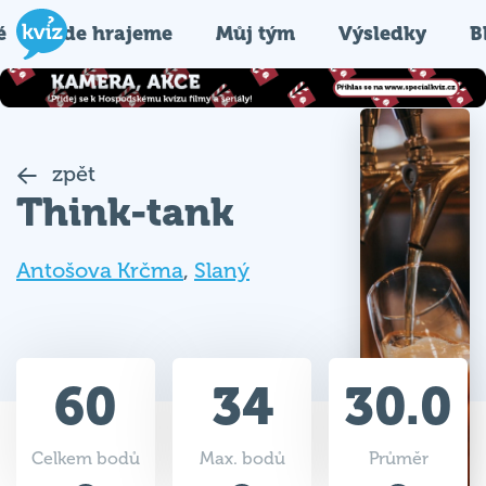
é
Kde hrajeme
Můj tým
Výsledky
B
zpět
Think-tank
Antošova Krčma
,
Slaný
60
34
30.0
Celkem bodů
Max. bodů
Průměr