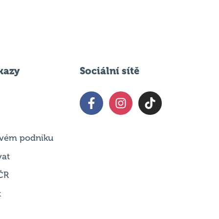
kazy
Sociální sítě
 svém podniku
vat
ČR
t