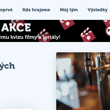
oprvé
Kde hrajeme
Můj tým
Výsledky
ých
33.3