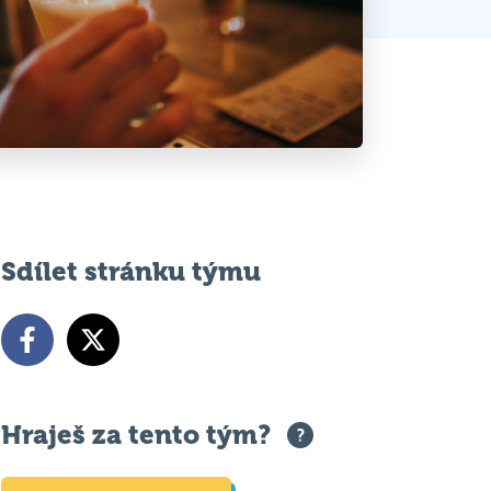
Sdílet stránku týmu
Hraješ za tento tým?
Nastavit Můj tým