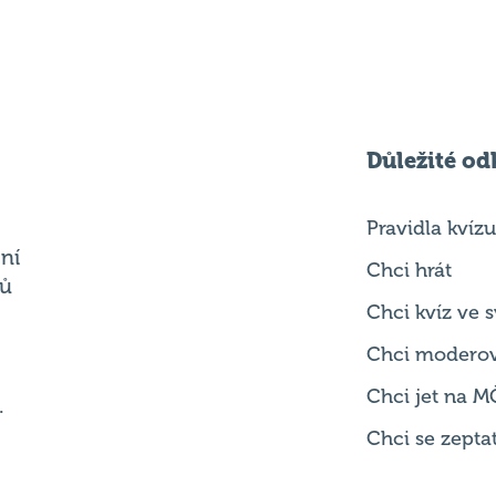
Důležité od
Pravidla kvízu
ní
Chci hrát
ků
Chci kvíz ve
Chci modero
Chci jet na M
.
Chci se zepta